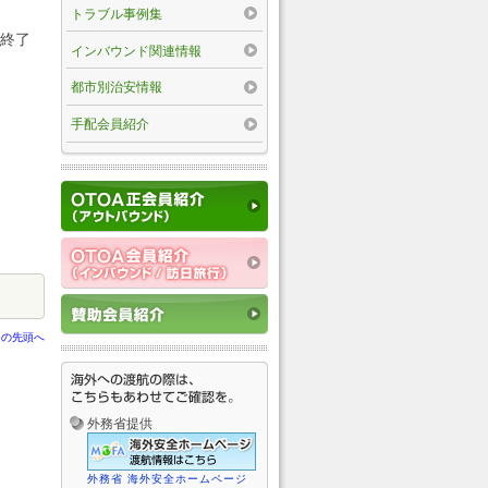
トラブル事例集
頃終了
インバウンド関連情報
都市別治安情報
手配会員紹介
ジの先頭へ
外務省提供
外務省 海外安全ホームページ