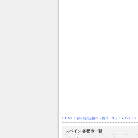
HOME
›
都市別安全情報
›
西ヨーロッパ
›
スペイン
スペイン 各都市一覧