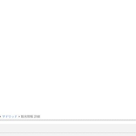
›
マドリッド
›
観光情報 詳細