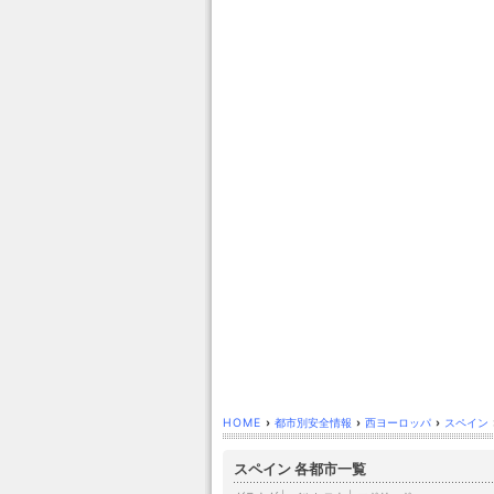
HOME
›
都市別安全情報
›
西ヨーロッパ
›
スペイン
スペイン 各都市一覧