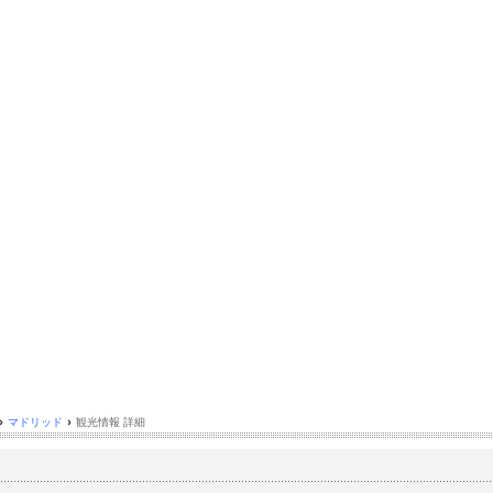
›
マドリッド
›
観光情報 詳細