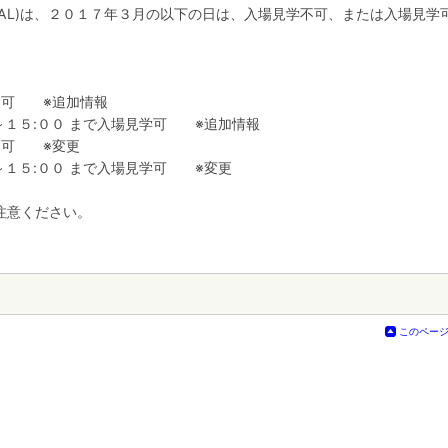
 REAL)は、２０１７年３月の以下の日は、入場見学不可、または入場見学
学不可 ※追加情報
００～１５:００ まで入場見学可 ※追加情報
学不可 ※変更
００～１５:００ まで入場見学可 ※変更
注意ください。
このペー