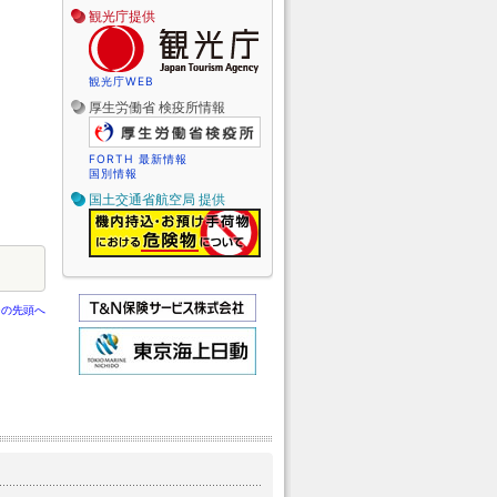
観光庁提供
観光庁WEB
厚生労働省 検疫所情報
FORTH 最新情報
国別情報
国土交通省航空局 提供
ジの先頭へ