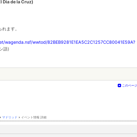
ia de la Cruz)
られます。
/inet/wagenda.nsf/wwtod/82BEB9281E1EA5C2C1257CC80041E59A?
ン語)
このペー
›
マドリッド
›
イベント情報 詳細