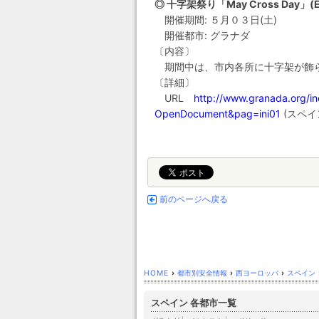
◎ 十字架祭り「May Cross Day」(El D
開催期間: ５月０３日(土)
開催都市: グラナダ
〔内容〕
期間中は、市内各所に十字架が飾
〔詳細〕
URL
http://www.granada.org
OpenDocument&pag=ini01
(スペイ
前のページへ戻る
HOME
›
都市別安全情報
›
西ヨーロッパ
›
スペイン
スペイン 各都市一覧