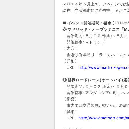
２０１４年５月上旬、スペインでは
現在、当該都市にご滞在中、またご
■ イベント開催期間・都市
(2014年
◎ マドリッド・オープンテニス「Mutua
開催期間: ５月０２日(金)～５月１
開催都市: マドリッド
〔内容〕
会場は例年通り「ラ・カハ・マヒカ」(La
〔詳細〕
URL
http://www.madrid-open.
◎ 世界ロードレース(オートバイ)選手権「S
開催期間: ５月０２日(金)～５月０
開催都市: アンダルシアの町、へ
〔影響〕
市内では交通規制が敷かれ、混雑
〔詳細〕
URL
http://www.motogp.com/e