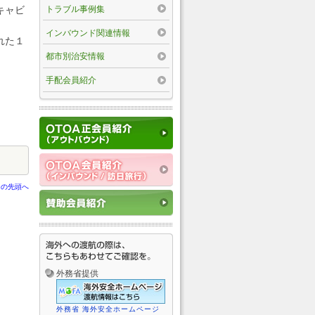
トラブル事例集
キャビ
インバウンド関連情報
れた１
都市別治安情報
手配会員紹介
ジの先頭へ
外務省提供
外務省 海外安全ホームページ