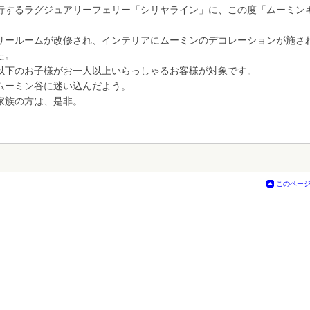
行するラグジュアリーフェリー「シリヤライン」に、この度「ムーミン
リールームが改修され、インテリアにムーミンのデコレーションが施さ
た。
以下のお子様がお一人以上いらっしゃるお客様が対象です。
ムーミン谷に迷い込んだよう。
家族の方は、是非。
このペー