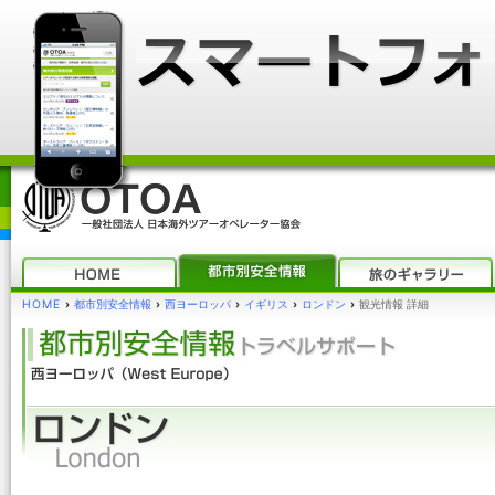
HOME
›
都市別安全情報
›
西ヨーロッパ
›
イギリス
›
ロンドン
›
観光情報 詳細