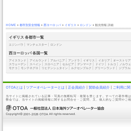
HOME
›
都市別安全情報
›
西ヨーロッパ
›
イギリス
›
ロンドン
›
観光情報 詳細
イギリス 各都市一覧
エジンバラ
|
マンチェスター
|
ロンドン
西ヨーロッパ 各国一覧
アイスランド
|
アイルランド
|
アルバニア
|
アンドラ
|
イギリス
|
イタリア
|
オーストリア
スウェーデン
|
スペイン
|
スロベニア
|
セルビア
|
デンマーク
|
ドイツ
|
トルコ
|
ノルウェ
モナコ
|
モンテネグロ
|
リヒテンシュタイン
|
ルクセンブルク
|
グリーンランド
|
ジブラル
OTOAとは
ツアーオペレーターとは
正会員紹介
賛助会員紹介
ご利用に関
当サイトに掲載されている記事・写真の無断転写・複製を禁じます。すべての著作権は
弊会では、当サイトの掲載情報に関するお問合せ・ご質問、又、個人的なご質問やご相