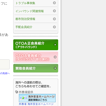
トラブル事例集
ッフに
インバウンド関連情報
都市別治安情報
手配会員紹介
性があ
ジの先頭へ
外務省提供
外務省 海外安全ホームページ