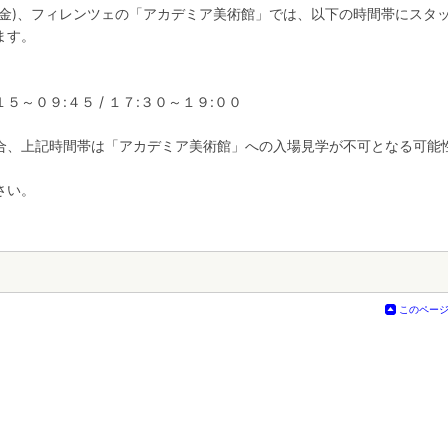
(金)、フィレンツェの「アカデミア美術館」では、以下の時間帯にスタ
ます。
～０９:４５ / １７:３０～１９:００
合、上記時間帯は「アカデミア美術館」への入場見学が不可となる可能
さい。
このペー