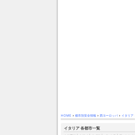
HOME
›
都市別安全情報
›
西ヨーロッパ
›
イタリア
イタリア 各都市一覧