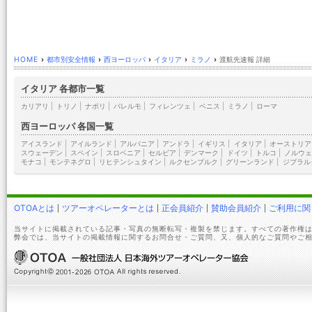
HOME
›
都市別安全情報
›
西ヨーロッパ
›
イタリア
›
ミラノ
›
渡航先速報 詳細
イタリア 各都市一覧
カリアリ
|
トリノ
|
ナポリ
|
パレルモ
|
フィレンツェ
|
ベニス
|
ミラノ
|
ローマ
西ヨーロッパ 各国一覧
アイスランド
|
アイルランド
|
アルバニア
|
アンドラ
|
イギリス
|
イタリア
|
オーストリア
スウェーデン
|
スペイン
|
スロベニア
|
セルビア
|
デンマーク
|
ドイツ
|
トルコ
|
ノルウェ
モナコ
|
モンテネグロ
|
リヒテンシュタイン
|
ルクセンブルク
|
グリーンランド
|
ジブラル
OTOAとは
ツアーオペレーターとは
正会員紹介
賛助会員紹介
ご利用に関
当サイトに掲載されている記事・写真の無断転写・複製を禁じます。すべての著作権は
弊会では、当サイトの掲載情報に関するお問合せ・ご質問、又、個人的なご質問やご相