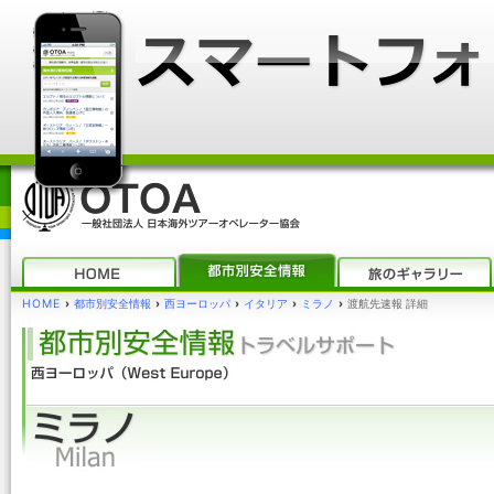
HOME
›
都市別安全情報
›
西ヨーロッパ
›
イタリア
›
ミラノ
›
渡航先速報 詳細