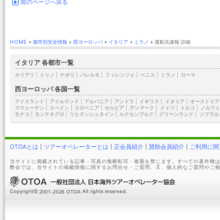
前のページへ戻る
HOME
›
都市別安全情報
›
西ヨーロッパ
›
イタリア
›
ミラノ
›
渡航先速報 詳細
イタリア 各都市一覧
カリアリ
|
トリノ
|
ナポリ
|
パレルモ
|
フィレンツェ
|
ベニス
|
ミラノ
|
ローマ
西ヨーロッパ 各国一覧
アイスランド
|
アイルランド
|
アルバニア
|
アンドラ
|
イギリス
|
イタリア
|
オーストリア
スウェーデン
|
スペイン
|
スロベニア
|
セルビア
|
デンマーク
|
ドイツ
|
トルコ
|
ノルウェ
モナコ
|
モンテネグロ
|
リヒテンシュタイン
|
ルクセンブルク
|
グリーンランド
|
ジブラル
OTOAとは
ツアーオペレーターとは
正会員紹介
賛助会員紹介
ご利用に関
当サイトに掲載されている記事・写真の無断転写・複製を禁じます。すべての著作権は
弊会では、当サイトの掲載情報に関するお問合せ・ご質問、又、個人的なご質問やご相