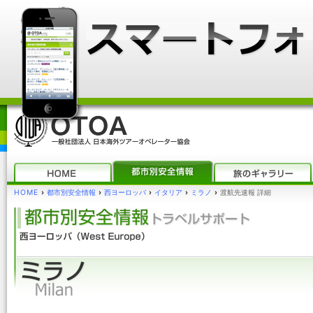
HOME
›
都市別安全情報
›
西ヨーロッパ
›
イタリア
›
ミラノ
›
渡航先速報 詳細