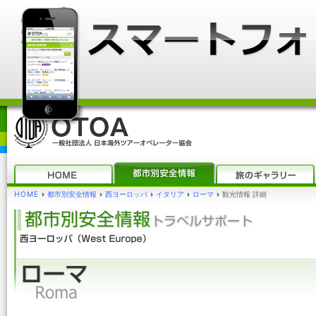
HOME
›
都市別安全情報
›
西ヨーロッパ
›
イタリア
›
ローマ
›
観光情報 詳細