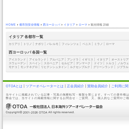
HOME
›
都市別安全情報
›
西ヨーロッパ
›
イタリア
›
ローマ
›
観光情報 詳細
イタリア 各都市一覧
カリアリ
|
トリノ
|
ナポリ
|
パレルモ
|
フィレンツェ
|
ベニス
|
ミラノ
|
ローマ
西ヨーロッパ 各国一覧
アイスランド
|
アイルランド
|
アルバニア
|
アンドラ
|
イギリス
|
イタリア
|
オーストリア
スウェーデン
|
スペイン
|
スロベニア
|
セルビア
|
デンマーク
|
ドイツ
|
トルコ
|
ノルウェ
モナコ
|
モンテネグロ
|
リヒテンシュタイン
|
ルクセンブルク
|
グリーンランド
|
ジブラル
OTOAとは
ツアーオペレーターとは
正会員紹介
賛助会員紹介
ご利用に関
当サイトに掲載されている記事・写真の無断転写・複製を禁じます。すべての著作権は
弊会では、当サイトの掲載情報に関するお問合せ・ご質問、又、個人的なご質問やご相