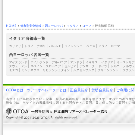
HOME
›
都市別安全情報
›
西ヨーロッパ
›
イタリア
›
ローマ
›
観光情報 詳細
イタリア 各都市一覧
カリアリ
|
トリノ
|
ナポリ
|
パレルモ
|
フィレンツェ
|
ベニス
|
ミラノ
|
ローマ
西ヨーロッパ 各国一覧
アイスランド
|
アイルランド
|
アルバニア
|
アンドラ
|
イギリス
|
イタリア
|
オーストリア
スウェーデン
|
スペイン
|
スロベニア
|
セルビア
|
デンマーク
|
ドイツ
|
トルコ
|
ノルウェ
モナコ
|
モンテネグロ
|
リヒテンシュタイン
|
ルクセンブルク
|
グリーンランド
|
ジブラル
OTOAとは
ツアーオペレーターとは
正会員紹介
賛助会員紹介
ご利用に関
当サイトに掲載されている記事・写真の無断転写・複製を禁じます。すべての著作権は
弊会では、当サイトの掲載情報に関するお問合せ・ご質問、又、個人的なご質問やご相