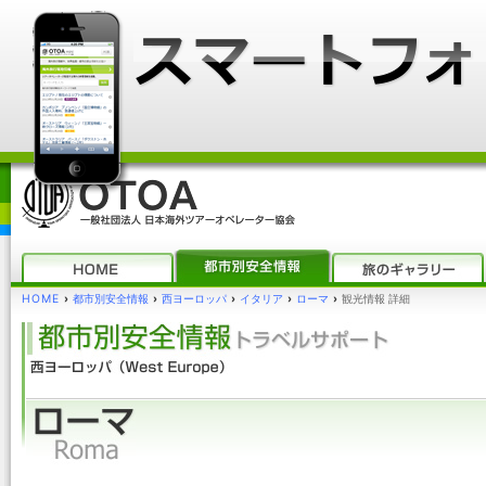
HOME
›
都市別安全情報
›
西ヨーロッパ
›
イタリア
›
ローマ
›
観光情報 詳細