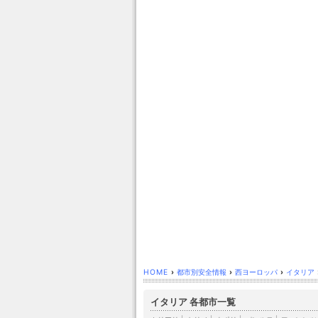
HOME
›
都市別安全情報
›
西ヨーロッパ
›
イタリア
イタリア 各都市一覧