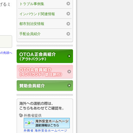
トラブル事例集
捧げるミ
インバウンド関連情報
都市別治安情報
手配会員紹介
ジの先頭へ
外務省提供
外務省 海外安全ホームページ