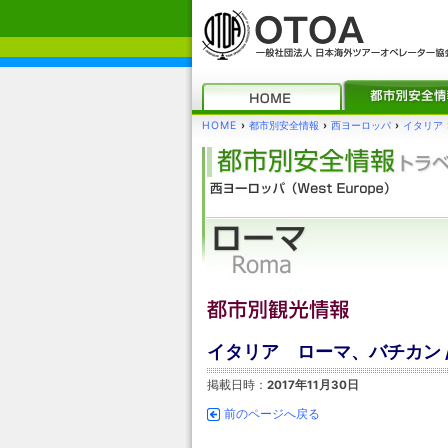
HOME
›
都市別安全情報
›
西ヨーロッパ
›
イタリア
イタリア ローマ、バチカン 
掲載日時：
2017年11月30日
前のページへ戻る