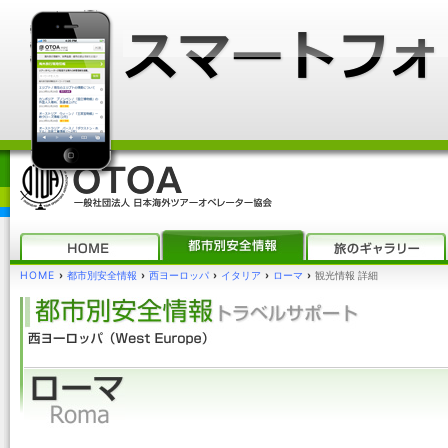
HOME
›
都市別安全情報
›
西ヨーロッパ
›
イタリア
›
ローマ
›
観光情報 詳細