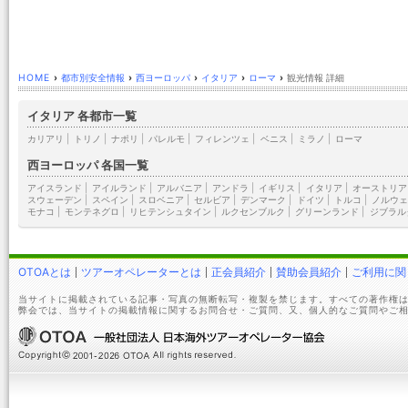
HOME
›
都市別安全情報
›
西ヨーロッパ
›
イタリア
›
ローマ
›
観光情報 詳細
イタリア 各都市一覧
カリアリ
|
トリノ
|
ナポリ
|
パレルモ
|
フィレンツェ
|
ベニス
|
ミラノ
|
ローマ
西ヨーロッパ 各国一覧
アイスランド
|
アイルランド
|
アルバニア
|
アンドラ
|
イギリス
|
イタリア
|
オーストリア
スウェーデン
|
スペイン
|
スロベニア
|
セルビア
|
デンマーク
|
ドイツ
|
トルコ
|
ノルウェ
モナコ
|
モンテネグロ
|
リヒテンシュタイン
|
ルクセンブルク
|
グリーンランド
|
ジブラル
OTOAとは
ツアーオペレーターとは
正会員紹介
賛助会員紹介
ご利用に関
当サイトに掲載されている記事・写真の無断転写・複製を禁じます。すべての著作権は
弊会では、当サイトの掲載情報に関するお問合せ・ご質問、又、個人的なご質問やご相