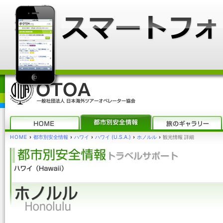
HOME
›
都市別安全情報
›
ハワイ
›
ハワイ (U.S.A.)
›
ホノルル
›
観光情報 詳細