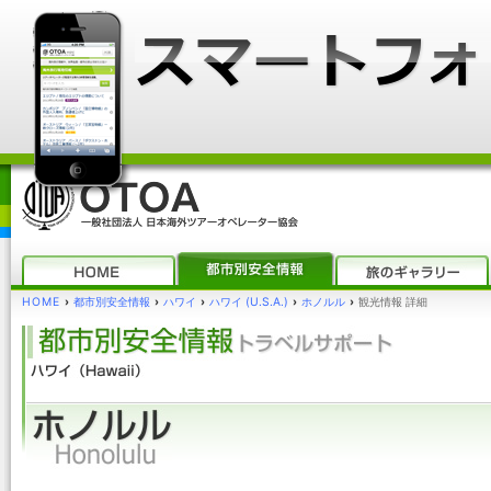
HOME
›
都市別安全情報
›
ハワイ
›
ハワイ (U.S.A.)
›
ホノルル
›
観光情報 詳細