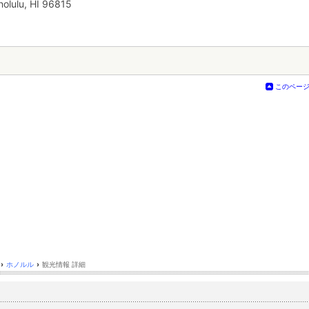
lulu, HI 96815
このペー
›
ホノルル
›
観光情報 詳細