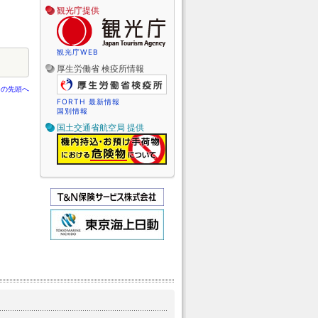
観光庁提供
観光庁WEB
厚生労働省 検疫所情報
ジの先頭へ
FORTH 最新情報
国別情報
国土交通省航空局 提供