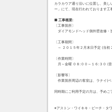
カラカウア通り沿いに位置し、美し
ー」にて、現在行われております工
■ 工事概要:
〔工事箇所〕
ダイアモンドヘッド側外壁改修・
〔工事期間〕
～ ２０１５年２月末日予定 (当初 2
〔作業時間〕
月～金曜 ０８:００～１６:３０ (音の出
〔影響等〕
作業箇所周辺の客室は、ラナイ(ベラ
同時期にご利用予定の方は、予めご
※アストン・ワイキキ・ビーチ・タワー (Asto