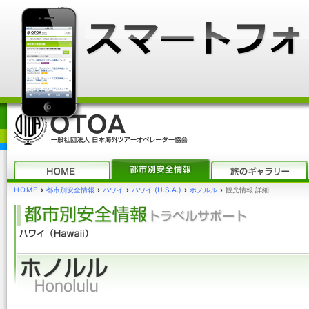
HOME
›
都市別安全情報
›
ハワイ
›
ハワイ (U.S.A.)
›
ホノルル
›
観光情報 詳細