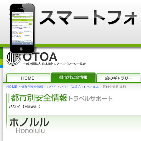
HOME
›
都市別安全情報
›
ハワイ
›
ハワイ (U.S.A.)
›
ホノルル
›
渡航先速報 詳細