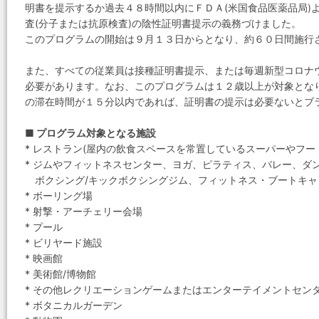
明書を提示するか過去４８時間以内にＦＤＡ(米国食品医薬品局)
査(分子または抗原検査)の陰性証明書提示の義務づけました。
このプログラムの開始は９月１３日からとなり、約６０日間施行
また、すべての従業員は接種証明書提示、または毎週新型コロナ
必要があります。なお、このプログラムは１２歳以上が対象とな
の滞在時間が１５分以内であれば、証明書の提示は必要ないとブ
■ プログラム対象となる施設
* レストラン(屋内の飲食スペースを常置しているスーパーやフー
* ジムやフィットネスセンター、ヨガ、ピラティス、バレー、ダ
ボクシング/キックボクシングジム、フィットネス・ブートキャ
* ボーリング場
* 射撃・アーチェリー会場
* プール
* ビリヤード施設
* 映画館
* 美術館/博物館
* その他レクリエーションゲームまたはエンターテイメントセン
* ボタニカルガーデン