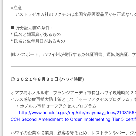
※注意
アストラゼネカ社のワクチンは米国食品医薬品局から正式なワ
■ 身分証明書の条件：
* 氏名と顔写真があるもの
* 氏名と生年月日があるもの
例: パスポート、ハワイ州が発行する身分証明書、運転免許証、
◎ ２０２１年８月３０日 (ハワイ時間)
オアフ島ホノルル市、ブランジアーディ市長はハワイ現地時間２
イルス感染症再拡大防止策として「セーフアクセスプログラム」
→ ホノルル市郡セーフアクセスプログラム
http://www.honolulu.gov/rep/site/may/may_docs/2108156
CCH_Second_Amendment_to_Order_Implementing_Tier_5_certifi
ハワイの企業や従業員、顧客を守るため、レストランやバー、ジ