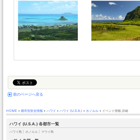
前のページへ戻る
HOME
›
都市別安全情報
›
ハワイ
›
ハワイ (U.S.A.)
›
ホノルル
›
イベント情報 詳細
ハワイ (U.S.A.) 各都市一覧
ハワイ島
|
ホノルル
|
マウイ島