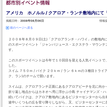
アメリカ ホノルル / クアロア・ランチ敷地内にて「
掲載日時：
2008年08月06日
情報
前のページへ戻る
２００８年８月０９日(土)「クアロアランチ・ハワイ」の敷地内
のスポーツイベント「ジャンバジュース・エクステラ・マウンテ
す。
このスポーツイベントは今年で１０回目を迎える人気イベントで
した。
スイム ７５０ｍ / バイク ２０ｋｍ / ラン ６ｋｍの３種目ト
ク、ラン)のチームで競います。
スイムは、クアロアランチ正面にあるクアロアビーチを北に向か
折り返し地点からはカネオヘ湾に浮かぶ小島 チャイナマンズ・
続いてバイクは、クアロア敷地内にあるビジターセンターから出
途中いくつもの丘を登り降りしながら、又、ビジターセンターに