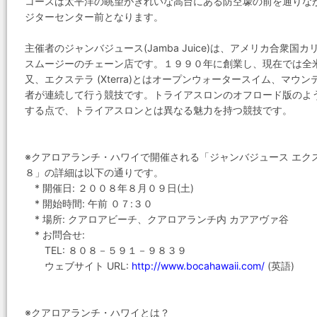
コースは太平洋の眺望がきれいな高台にある防空壕の前を通りな
ジターセンター前となります。
主催者のジャンバジュース(Jamba Juice)は、アメリカ合衆
スムージーのチェーン店です。１９９０年に創業し、現在では全
又、エクステラ (Xterra)とはオープンウォータースイム、マ
者が連続して行う競技です。トライアスロンのオフロード版のよ
する点で、トライアスロンとは異なる魅力を持つ競技です。
※クアロアランチ・ハワイで開催される「ジャンバジュース エク
８」の詳細は以下の通りです。
* 開催日: ２００８年８月０９日(土)
* 開始時間: 午前 ０７:３０
* 場所: クアロアビーチ、クアロアランチ内 カアアヴァ谷
* お問合せ:
TEL: ８０８－５９１－９８３９
ウェブサイト URL:
http://www.bocahawaii.com/
(英語)
※クアロアランチ・ハワイとは？