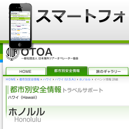
HOME
›
都市別安全情報
›
ハワイ
›
ハワイ (U.S.A.)
›
ホノルル
›
イベント情報 詳細