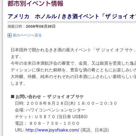
アメリカ ホノルル / きき酒イベント「ザ ジョイ オブ
掲載日時：
2008年08月26日
前のページへ戻る
日本国外で開かれるきき酒の最大イベント「ザ ジョイ オブ サ
ます。
今年の全米日本酒歓評会の審査で、金賞、又は銀賞を受賞した逸
ディションに保たれた銘柄を、豊富な酒の肴とともにお楽しみい
大吟醸、吟醸、純米のそれぞれの日本酒にふさわしい素晴らしい
します。
■ お問い合わせ － ザ ジョイ オブ サケ
日時: ２００８年８月２８日(木) １８:００～２０:３０
会場: ハワイコンベンションセンター
チケット: ＵＳ＄７０ (当日券 US$80)
電話： ８０８－７３９－１０００
URL:
http://www.joyofsake.com/
(英語、日本語)