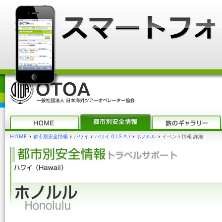
HOME
›
都市別安全情報
›
ハワイ
›
ハワイ (U.S.A.)
›
ホノルル
›
イベント情報 詳細