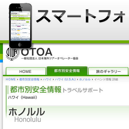
HOME
›
都市別安全情報
›
ハワイ
›
ハワイ (U.S.A.)
›
ホノルル
›
イベント情報 詳細