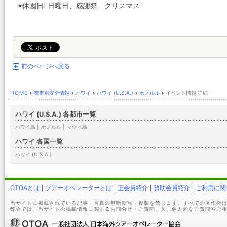
※休園日: 日曜日、感謝祭、クリスマス
前のページへ戻る
HOME
›
都市別安全情報
›
ハワイ
›
ハワイ (U.S.A.)
›
ホノルル
›
イベント情報 詳細
ハワイ (U.S.A.) 各都市一覧
ハワイ島
|
ホノルル
|
マウイ島
ハワイ 各国一覧
ハワイ (U.S.A.)
OTOAとは
ツアーオペレーターとは
正会員紹介
賛助会員紹介
ご利用に関
当サイトに掲載されている記事・写真の無断転写・複製を禁じます。すべての著作権は
弊会では、当サイトの掲載情報に関するお問合せ・ご質問、又、個人的なご質問やご相