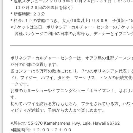
* 運航スケジュール: ２００８年１０月２４日～３１日 １８:３０
(１０月２６日の休園日を除く)
* 所要時間: ２０分
* 料金: １回の乗船につき、大人(16歳以上) ＵＳ＄８、子供(5～
※チケットは当日、ポリネシア・カルチャー・センターのチケッ
各種パッケージご利用の日本のお客様も、ディナーとイブニン
ポリネシア・カルチャー・センターは、オアフ島の北部ノースシ
０分の距離に位置します。
当センターは５万坪の敷地にわたり、７つのポリネシアを代表す
ド)、フィジー、ハワイ、タヒチ、マーケサス、トンガの伝統文
ークです。
お昼のカヌーショーやイブニングショー「ホライズン！」はポリ
す。
初めてハワイを訪れる方はもちろん、フラをされている方、ハワ
ィビティが満載で、子供から大人まで楽しめます。
※所在地: 55-370 Kamehameha Hwy. Laie, Hawaii 96762
※開園時間: １２:００～２１:００