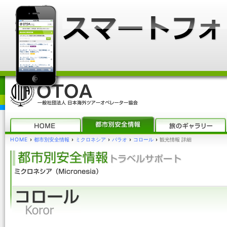
HOME
›
都市別安全情報
›
ミクロネシア
›
パラオ
›
コロール
›
観光情報 詳細