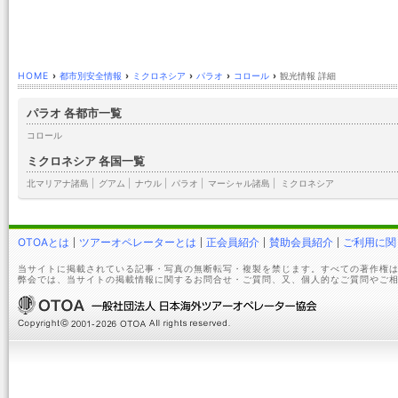
HOME
›
都市別安全情報
›
ミクロネシア
›
パラオ
›
コロール
›
観光情報 詳細
パラオ 各都市一覧
コロール
ミクロネシア 各国一覧
北マリアナ諸島
|
グアム
|
ナウル
|
パラオ
|
マーシャル諸島
|
ミクロネシア
OTOAとは
ツアーオペレーターとは
正会員紹介
賛助会員紹介
ご利用に関
当サイトに掲載されている記事・写真の無断転写・複製を禁じます。すべての著作権は
弊会では、当サイトの掲載情報に関するお問合せ・ご質問、又、個人的なご質問やご相