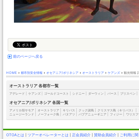
前のページへ戻る
HOME
›
都市別安全情報
›
オセアニア/ポリネシア
›
オーストラリア
›
ケアンズ
›
観光情報 
オーストラリア 各都市一覧
アデレード
|
ケアンズ
|
ゴールドコースト
|
シドニー
|
ダーウィン
|
パース
|
ブリスベン
|
オセアニア/ポリネシア 各国一覧
アメリカ領サモア
|
オーストラリア
|
キリバス
|
クック諸島
|
クリスマス島（キリバス）
|
ニュージーランド
|
ノーフォーク島
|
バヌアツ
|
パプアニューギニア
|
フィジー
|
ワリスフ
OTOAとは
ツアーオペレーターとは
正会員紹介
賛助会員紹介
ご利用に関