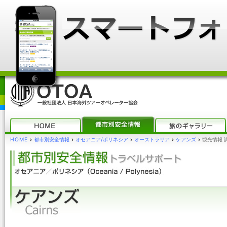
HOME
›
都市別安全情報
›
オセアニア/ポリネシア
›
オーストラリア
›
ケアンズ
›
観光情報 