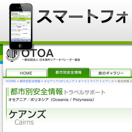
HOME
›
都市別安全情報
›
オセアニア/ポリネシア
›
オーストラリア
›
ケアンズ
›
観光情報 