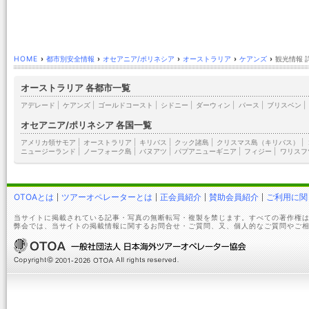
HOME
›
都市別安全情報
›
オセアニア/ポリネシア
›
オーストラリア
›
ケアンズ
›
観光情報 
オーストラリア 各都市一覧
アデレード
|
ケアンズ
|
ゴールドコースト
|
シドニー
|
ダーウィン
|
パース
|
ブリスベン
|
オセアニア/ポリネシア 各国一覧
アメリカ領サモア
|
オーストラリア
|
キリバス
|
クック諸島
|
クリスマス島（キリバス）
|
ニュージーランド
|
ノーフォーク島
|
バヌアツ
|
パプアニューギニア
|
フィジー
|
ワリスフ
OTOAとは
ツアーオペレーターとは
正会員紹介
賛助会員紹介
ご利用に関
当サイトに掲載されている記事・写真の無断転写・複製を禁じます。すべての著作権は
弊会では、当サイトの掲載情報に関するお問合せ・ご質問、又、個人的なご質問やご相