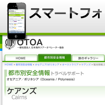
HOME
›
都市別安全情報
›
オセアニア/ポリネシア
›
オーストラリア
›
ケアンズ
›
観光情報 