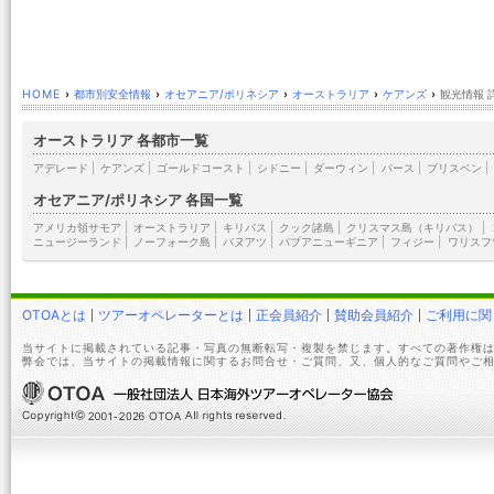
HOME
›
都市別安全情報
›
オセアニア/ポリネシア
›
オーストラリア
›
ケアンズ
›
観光情報 
オーストラリア 各都市一覧
アデレード
|
ケアンズ
|
ゴールドコースト
|
シドニー
|
ダーウィン
|
パース
|
ブリスベン
|
オセアニア/ポリネシア 各国一覧
アメリカ領サモア
|
オーストラリア
|
キリバス
|
クック諸島
|
クリスマス島（キリバス）
|
ニュージーランド
|
ノーフォーク島
|
バヌアツ
|
パプアニューギニア
|
フィジー
|
ワリスフ
OTOAとは
ツアーオペレーターとは
正会員紹介
賛助会員紹介
ご利用に関
当サイトに掲載されている記事・写真の無断転写・複製を禁じます。すべての著作権は
弊会では、当サイトの掲載情報に関するお問合せ・ご質問、又、個人的なご質問やご相