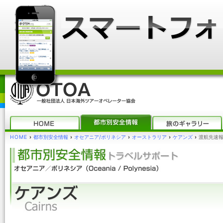
HOME
›
都市別安全情報
›
オセアニア/ポリネシア
›
オーストラリア
›
ケアンズ
›
渡航先速報