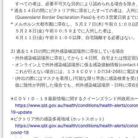
すべての者は、必要不可欠な目的により認められる場合を除き
* 過去１４日の間にビクトリア州に滞在したすべての者は、入州
(Queensland Border Declaration Pass)をその３
* メルボルン大都市圏に滞在し、５月２７日(木) 午前０１:００以
５月２８日(金) 午前００:５９までに入州した者は、
６月１１日(金) 午前０１:００以降、自宅隔離する必要はない。
2) 過去１４日の間に州外感染確認場所に滞在している場合
・州外感染確認場所に滞在してから１４日間、自宅または指定宿
・オンライン上で州外感染確認場所に係る感染接触情報(contact trac
これが行えない場合には、１３４ＣＯＶＩＤ(134-268)に電話
・(外出の際にはマスクを着用し)可能な限り早急に感染検査を受
仮に陰性が判明した場合でも、州外感染確認場所・日時に滞在
※ＣＯＶＩＤ－１９最新情報に関するクイーンズランド州政府ホ
https://www.qld.gov.au/health/conditions/health-alerts/coro
19-update
※ビクトリア州の感染多発地域 (ホットスポット)
https://www.qld.gov.au/health/conditions/health-alerts/coro
covid-19