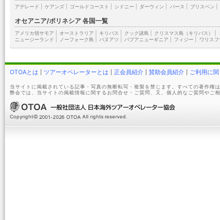
アデレード
|
ケアンズ
|
ゴールドコースト
|
シドニー
|
ダーウィン
|
パース
|
ブリスベン
|
オセアニア/ポリネシア 各国一覧
アメリカ領サモア
|
オーストラリア
|
キリバス
|
クック諸島
|
クリスマス島（キリバス）
|
ニュージーランド
|
ノーフォーク島
|
バヌアツ
|
パプアニューギニア
|
フィジー
|
ワリスフ
OTOAとは
ツアーオペレーターとは
正会員紹介
賛助会員紹介
ご利用に関
当サイトに掲載されている記事・写真の無断転写・複製を禁じます。すべての著作権は
弊会では、当サイトの掲載情報に関するお問合せ・ご質問、又、個人的なご質問やご相