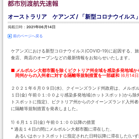
オーストラリア ケアンズ / 「新型コロナウイルス
掲載日時：
2021年06月14日
前のページへ戻る
ケアンズにおける新型コロナウイルス(COVID-19)に起因する
食店、商店のオープンなどの最新情報をお知らせいたします。
■ メルボルン大都市圏を除くビクトリア州全域を感染多発地域か
同州からの入州者に対する隔離等規制措置を一部緩和
(6月14
２０２１年６月０９日(水)、クイーンズランド州政府は、メルボ
１日(金) 午前０１:００より感染多発地域(ホットスポット)から
トスポットに指定)、ビクトリア州からのクイーンズランド入州
に隔離等規制措置を発表しました。
1) ６月１１日(金) 午前０１:００以降の措置
* 過去１４日の間にメルボルン大都市圏に滞在した、
あるいはホットスポットに指定された日時以降に滞在した(いず