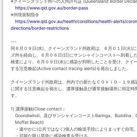
※クイーンズランド州への入州許可証 (Queensland Border Declarat
https://www.qld.gov.au/border-pass
※州境規制指令
https://www.qld.gov.au/health/conditions/health-alerts/coron
directions/border-restrictions
---
同６月０９日(水)、クイーンズランド州政府は、６月０１日(火
ズ州を経由し、６月０６日(日)にサンシャインコーストへ到着し
検査により、６月０９日(水)に感染が判明したことを受け、クイ
する注意喚起(Active contact tracing alerts)を発出しました。
クイーンズランド州政府は、州内での新たなＣＯＶＩＤ－１９感
に関する注意喚起を発出し、濃厚接触及び通常接触場所に特定時
す。
1) 濃厚接触(Close contact：
Goondiwindi、及びサンシャインコーストBaringa、Buddina、Cal
Moffat Beach)
・速やかに(公共ではなく)個人の輸送手段によりまっすぐ自宅
・可能な限り早急に感染検査を受ける。