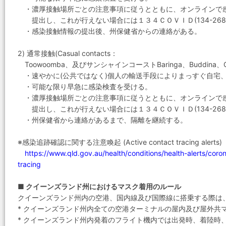
・濃厚接触場所ごとの注意事項に従うとともに、オンラインで感染接触情報(c
提出し、これが行えない場合には１３４ＣＯＶＩＤ(134-268
・感染接触情報の提出後、州保健省からの連絡がある。
2) 通常接触(Casual contacts：
Toowoomba、及びサンシャインコーストBaringa、Buddina、Cal
・速やかに(公共ではなく)個人の輸送手段によりまっすぐ自宅
・可能な限り早急に感染検査を受ける。
・濃厚接触場所ごとの注意事項に従うとともに、オンラインで感染接触情報(c
提出し、これが行えない場合には１３４ＣＯＶＩＤ(134-268
・州保健省から連絡があるまで、隔離を継続する。
※感染追跡確認に関する注意喚起 (Active contact tracing alerts)
https://www.qld.gov.au/health/conditions/health-alerts/coro
tracing
■ クイーンズランド州におけるマスク着用のルール
クイーンズランド州内の空港、国内線及び国際線に搭乗する際は
* クイーンズランド州内全ての空港ターミナルの屋内及び屋外共
* クイーンズランド州内発着のフライト機内では出発時、着陸時