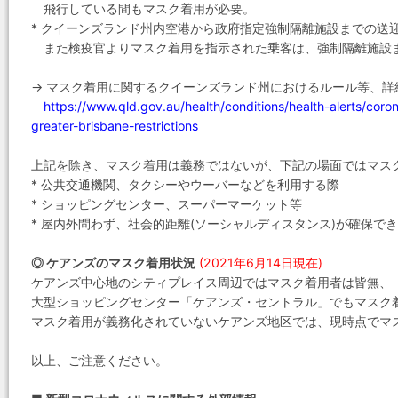
飛行している間もマスク着用が必要。
* クイーンズランド州内空港から政府指定強制隔離施設までの送
また検疫官よりマスク着用を指示された乗客は、強制隔離施設
→ マスク着用に関するクイーンズランド州におけるルール等、詳
https://www.qld.gov.au/health/conditions/health-alerts/coro
greater-brisbane-restrictions
上記を除き、マスク着用は義務ではないが、下記の場面ではマス
* 公共交通機関、タクシーやウーバーなどを利用する際
* ショッピングセンター、スーパーマーケット等
* 屋内外問わず、社会的距離(ソーシャルディスタンス)が確保で
◎ ケアンズのマスク着用状況
(2021年6月14日現在)
ケアンズ中心地のシティプレイス周辺ではマスク着用者は皆無、
大型ショッピングセンター「ケアンズ・セントラル」でもマスク
マスク着用が義務化されていないケアンズ地区では、現時点でマ
以上、ご注意ください。