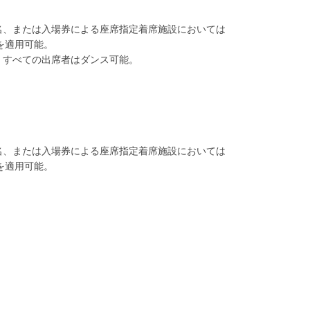
名、または入場券による座席指定着席施設においては
を適用可能。
、すべての出席者はダンス可能。
名、または入場券による座席指定着席施設においては
を適用可能。