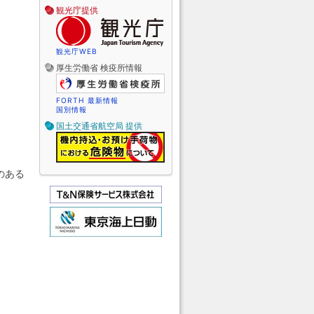
観光庁提供
観光庁WEB
厚生労働省 検疫所情報
FORTH 最新情報
国別情報
国土交通省航空局 提供
のある