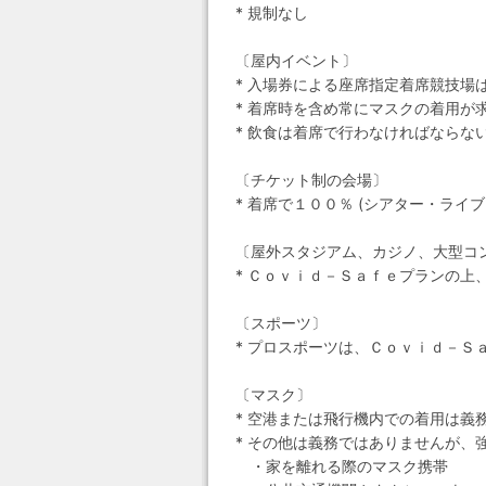
* 規制なし
〔屋内イベント〕
* 入場券による座席指定着席競技
* 着席時を含め常にマスクの着用が
* 飲食は着席で行わなければならな
〔チケット制の会場〕
* 着席で１００％ (シアター・ラ
〔屋外スタジアム、カジノ、大型コ
* Ｃｏｖｉｄ－Ｓａｆｅプランの上
〔スポーツ〕
* プロスポーツは、Ｃｏｖｉｄ－Ｓ
〔マスク〕
* 空港または飛行機内での着用は義
* その他は義務ではありませんが、
・家を離れる際のマスク携帯