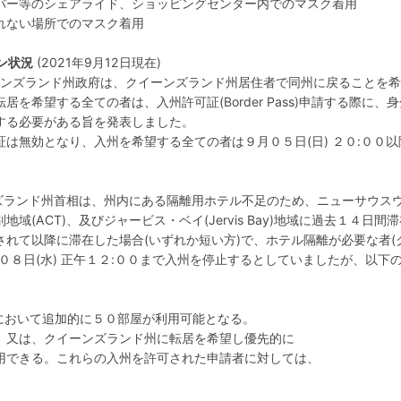
ー等のシェアライド、ショッピングセンター内でのマスク着用
れない場所でのマスク着用
ン状況
(2021年9月12日現在)
イーンズランド州政府は、クイーンズランド州居住者で同州に戻ることを
を希望する全ての者は、入州許可証(Border Pass)申請する際に、
する必要がある旨を発表しました。
は無効となり、入州を希望する全ての者は９月０５日(日) ２０:００以
ンズランド州首相は、州内にある隔離用ホテル不足のため、ニューサウス
(ACT)、及びジャービス・ベイ(Jervis Bay)地域に過去１４日間
れて以降に滞在した場合(いずれか短い方)で、ホテル隔離が必要な者(
０８日(水) 正午１２:００まで入州を停止するとしていましたが、以下
テルにおいて追加的に５０部屋が利用可能となる。
又は、クイーンズランド州に転居を希望し優先的に
できる。これらの入州を許可された申請者に対しては、