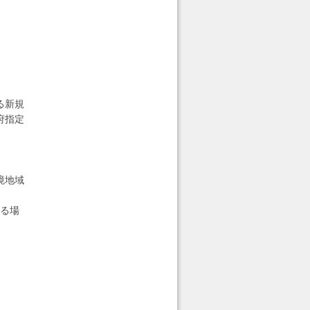
る新規
府指定
境地域
、
する場