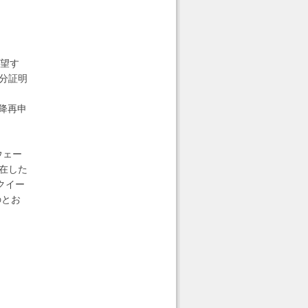
希望す
身分証明
降再申
ウェー
滞在した
クイー
のとお