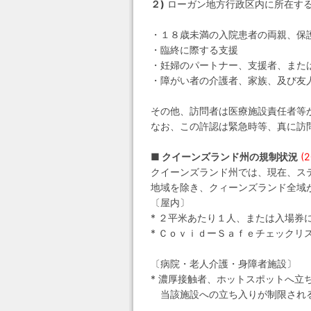
２)
ローガン地方行政区内に所在す
・１８歳未満の入院患者の両親、保
・臨終に際する支援
・妊婦のパートナー、支援者、また
・障がい者の介護者、家族、及び友
その他、訪問者は医療施設責任者等
なお、この許認は緊急時等、真に訪
■ クイーンズランド州の規制状況
(
クイーンズランド州では、現在、ス
地域を除き、クィーンズランド全域
〔屋内〕
* ２平米あたり１人、または入場
* ＣｏｖｉｄーＳａｆｅチェックリ
〔病院・老人介護・身障者施設〕
* 濃厚接触者、ホットスポットへ立
当該施設への立ち入りが制限され