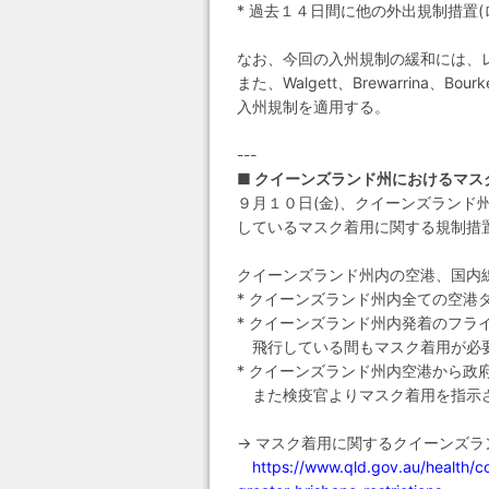
* 過去１４日間に他の外出規制措置
なお、今回の入州規制の緩和には、
また、Walgett、Brewarrina、B
入州規制を適用する。
---
■ クイーンズランド州におけるマス
９月１０日(金)、クイーンズラン
しているマスク着用に関する規制措置
クイーンズランド州内の空港、国内
* クイーンズランド州内全ての空
* クイーンズランド州内発着のフ
飛行している間もマスク着用が必
* クイーンズランド州内空港から政
また検疫官よりマスク着用を指示さ
→ マスク着用に関するクイーンズ
https://www.qld.gov.au/health/co