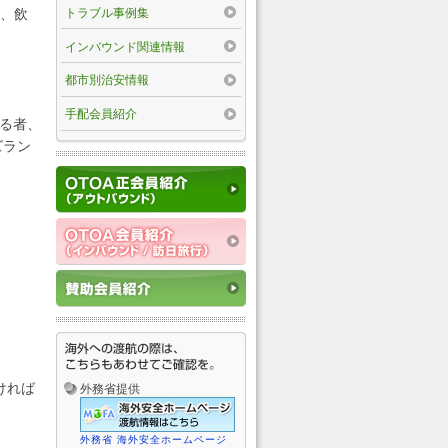
トラブル事例集
設、飲
インバウンド関連情報
都市別治安情報
手配会員紹介
る者、
ズラン
ければ
外務省提供
外務省 海外安全ホームページ