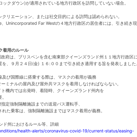
(ロックダウン)が適用されている地方行政区を訪問していない場合。
レクリエーション、または社交目的による訪問は認められない。
ourke、Unincorporated Far Westの４地方行政区の居住者には、引き続き
ク着用のルール
ド州政府は、ブリスベンを含む南東部クイーンズランド州１１地方行政区
を、９月２４日(金) １６:００まで引き続き適用する旨を発表しました
線及び国際線に搭乗する際は、マスクの着用が義務
港ターミナルの屋内及び屋外共マスクを着用しなければならない。
ライト機内では出発時、着陸時、クイーンズランド州内を
要。
府指定強制隔離施設までの送迎バス運転手、
れた乗客は、強制隔離施設まではマスク着用が義務。
ランド州におけるルール等、詳細
nditions/health-alerts/coronavirus-covid-19/current-status/easing-