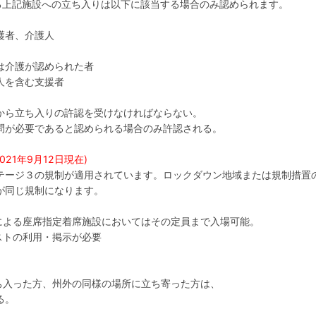
る上記施設への立ち入りは以下に該当する場合のみ認められます。
護者、介護人
は介護が認められた者
人を含む支援者
から立ち入りの許認を受けなければならない。
問が必要であると認められる場合のみ許認される。
2021年9月12日現在)
テージ３の規制が適用されています。ロックダウン地域または規制措置
が同じ規制になります。
券による座席指定着席施設においてはその定員まで入場可能。
ストの利用・掲示が必要
ち入った方、州外の同様の場所に立ち寄った方は、
る。