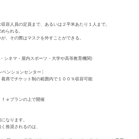
場は収容人員の定員まで、あるいは２平米あたり１人まで。
求められる。
いが、その際はマスクを外すことができる。
イブ・シネマ・屋内スポーツ・大学や高等教育機関)
ンベンションセンター〕
、着席でチケット制の範囲内で１００％収容可能
ａｆｅプランの上で開催
務になります。
強く推奨されるのは、