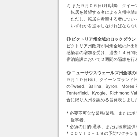
2) また９月０６日(月)以降、ク
転居を希望する者による入州申請
ただし、転居を希望する者について
いずれかを提示しなければならな
◎ ビクトリア州全域のロックダウン
ビクトリア州政府が同州全域の外出
感染者の増加を受け、過去１４日間
宿泊施設において２週間の隔離を行
◎ ニューサウスウェールズ州全域の
９月１０日(金)、クイーンズランド
のTweed、Ballina、Byron、Moree Pla
Tenterfield、Kyogle、Ric
合に限り入州を認める旨発表しまし
* 必要不可欠な業務(業務、または
従事者。
* 必須の目的(通学、または医療提
* ＣＯＶＩＤ－１９の予防ワクチン