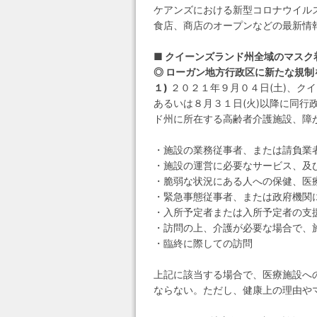
ケアンズにおける新型コロナウイルス
食店、商店のオープンなどの最新情
■ クイーンズランド州全域のマス
◎ ローガン地方行政区に新たな規制
１)
２０２１年９月０４日(土)、ク
あるいは８月３１日(火)以降に同
ド州に所在する高齢者介護施設、障
・施設の業務従事者、または請負業
・施設の運営に必要なサービス、及
・脆弱な状況にある人への保健、医
・緊急事態従事者、または政府機関
・入所予定者または入所予定者の支
・訪問の上、介護が必要な場合で、
・臨終に際しての訪問
上記に該当する場合で、医療施設へ
ならない。ただし、健康上の理由や