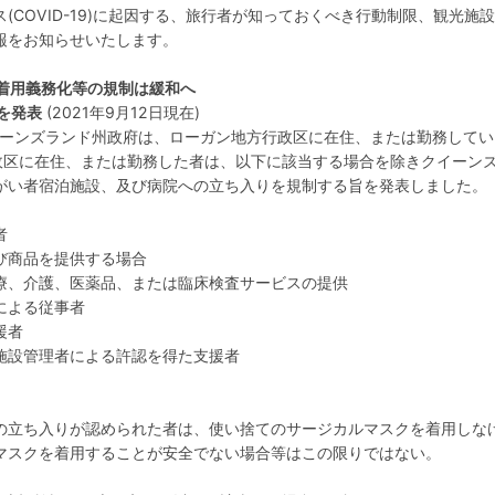
(COVID-19)に起因する、旅行者が知っておくべき行動制限、観光施
報をお知らせいたします。
ク着用義務化等の規制は緩和へ
を発表
(2021年9月12日現在)
イーンズランド州政府は、ローガン地方行政区に在住、または勤務してい
行政区に在住、または勤務した者は、以下に該当する場合を除きクイーン
がい者宿泊施設、及び病院への立ち入りを規制する旨を発表しました。
者
び商品を提供する場合
療、介護、医薬品、または臨床検査サービスの提供
による従事者
援者
施設管理者による許認を得た支援者
の立ち入りが認められた者は、使い捨てのサージカルマスクを着用しな
マスクを着用することが安全でない場合等はこの限りではない。