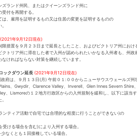
イーンズランド州民、またはクイーンズランド州に
の受付を再開する。
は、雇用を証明するもの又は住居の変更を証明するものの
い。
(2021年9月12日現在)
制限措置を９月２３日まで延長としたこと、およびビクトリア州におけ
ビクトリア州に滞在した者で入州が認められたいかなる入州者も、州政
わなければならない対策を継続しています。
ロックダウン延長
(2021年9月12日現在)
州政府は、９月１３日(月) 午前０１:００からニューサウスウェールズ州
ins、Gwydir、Clarence Valley、Inverell、Glen Innes Severn Shire
hmond Valley、Lismoreの１２地方行政区からの入州規制を緩和し、以下に該当
た。
ボランティア活動で自宅では合理的な程度に行うことができない)の
供を受ける場合を含む)により入州する場合。
を少なくとも１回接種している場合。