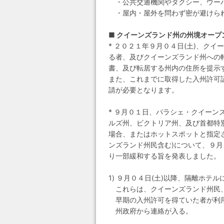
・公共交通機関やタクシー、ウーバ
・屋内・屋外を問わず密が避けら
■ クイーンズランド州の州境オープ
* ２０２１年９月０４日(土)、ク
る者、及びクイーンズランド州への転居
書、及び転居する州内の住所を提示
また、これまでに取得した入州許可証
請が必要となります。
* ９月０１日、パラシェ・クイー
ルズ州、ビクトリア州、及び首都特別地域
場合、またはホットスポットと指定さ
ンズランド州民含む)について、９月
り一部緩和する旨を発表しました。
1) ９月０４日(土)以降、隔離ホ
これらは、クイーンズランド州民、
早期の入州許可を得ていた者が利用
州政府から連絡が入る。