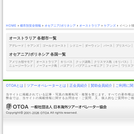
HOME
›
都市別安全情報
›
オセアニア/ポリネシア
›
オーストラリア
›
ケアンズ
›
イベント情
オーストラリア 各都市一覧
アデレード
|
ケアンズ
|
ゴールドコースト
|
シドニー
|
ダーウィン
|
パース
|
ブリスベン
|
オセアニア/ポリネシア 各国一覧
アメリカ領サモア
|
オーストラリア
|
キリバス
|
クック諸島
|
クリスマス島（キリバス）
|
ニュージーランド
|
ノーフォーク島
|
バヌアツ
|
パプアニューギニア
|
フィジー
|
ワリスフ
OTOAとは
ツアーオペレーターとは
正会員紹介
賛助会員紹介
ご利用に関
当サイトに掲載されている記事・写真の無断転写・複製を禁じます。すべての著作権は
弊会では、当サイトの掲載情報に関するお問合せ・ご質問、又、個人的なご質問やご相