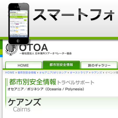
HOME
›
都市別安全情報
›
オセアニア/ポリネシア
›
オーストラリア
›
ケアンズ
›
イベント情