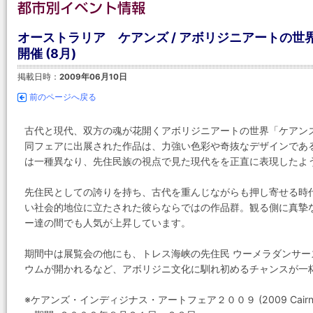
オーストラリア ケアンズ / アボリジニアートの
開催 (8月)
掲載日時：
2009年06月10日
前のページへ戻る
古代と現代、双方の魂が花開くアボリジニアートの世界「ケアン
同フェアに出展された作品は、力強い色彩や奇抜なデザインであ
は一種異なり、先住民族の視点で見た現代をを正直に表現したよ
先住民としての誇りを持ち、古代を重んじながらも押し寄せる時
い社会的地位に立たされた彼らならではの作品群。観る側に真摯
ー達の間でも人気が上昇しています。
期間中は展覧会の他にも、トレス海峡の先住民 ウーメラダンサ
ウムが開かれるなど、アボリジニ文化に馴れ初めるチャンスが一
※ケアンズ・インディジナス・アートフェア２００９ (2009 Cairns Indig