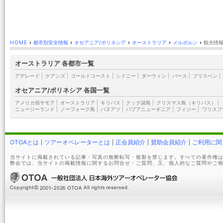
HOME
›
都市別安全情報
›
オセアニア/ポリネシア
›
オーストラリア
›
メルボルン
›
観光情報
オーストラリア 各都市一覧
アデレード
|
ケアンズ
|
ゴールドコースト
|
シドニー
|
ダーウィン
|
パース
|
ブリスベン
|
オセアニア/ポリネシア 各国一覧
アメリカ領サモア
|
オーストラリア
|
キリバス
|
クック諸島
|
クリスマス島（キリバス）
|
ニュージーランド
|
ノーフォーク島
|
バヌアツ
|
パプアニューギニア
|
フィジー
|
ワリスフ
OTOAとは
ツアーオペレーターとは
正会員紹介
賛助会員紹介
ご利用に関
当サイトに掲載されている記事・写真の無断転写・複製を禁じます。すべての著作権は
弊会では、当サイトの掲載情報に関するお問合せ・ご質問、又、個人的なご質問やご相