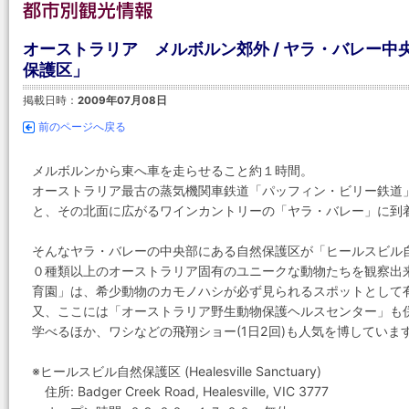
オーストラリア メルボルン郊外 / ヤラ・バレー
保護区」
掲載日時：
2009年07月08日
前のページへ戻る
メルボルンから東へ車を走らせること約１時間。
オーストラリア最古の蒸気機関車鉄道「パッフィン・ビリー鉄道
と、その北面に広がるワインカントリーの「ヤラ・バレー」に到
そんなヤラ・バレーの中央部にある自然保護区が「ヒールスビル自然保護区」(
０種類以上のオーストラリア固有のユニークな動物たちを観察出
育園」は、希少動物のカモノハシが必ず見られるスポットとして
又、ここには「オーストラリア野生動物保護ヘルスセンター」も
学べるほか、ワシなどの飛翔ショー(1日2回)も人気を博していま
※ヒールスビル自然保護区 (Healesville Sanctuary)
住所: Badger Creek Road, Healesville, VIC 3777