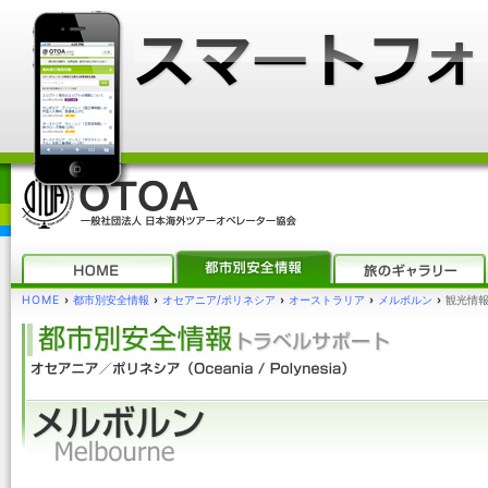
HOME
›
都市別安全情報
›
オセアニア/ポリネシア
›
オーストラリア
›
メルボルン
›
観光情報