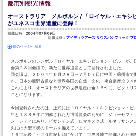
オーストラリア メルボルン / 「ロイヤル・エキ
がユネスコ世界遺産に登録！
掲載日時：
2004年07月09日
情報提供：
アイディツアーズ サウスパシフィック プ
前のページへ戻る
メルボルンのシンボル「ロイヤル・エキシビション・ビル」が、国
会第２８回会議で、新たに世界遺産として登録されました。
同会議は、２００４年６月２８日～７月０７日に中国・蘇州市で
か、日本の熊野古道など世界各国の自然・文化・複合遺産全３４
これにより、オーストラリアの世界遺産は全１６件に、ビクトリ
ことになります。
今回登録されたのは、正式には「ロイヤル・エキシビション・ビ
年と１８８８年に開催された万博博覧会のために、ジョーゼフ・
ン・シティにあり、ビザンチン式、ロマネスク式、ルネッサンス
央には大聖堂状のドームを備えています。
１９世紀後半～２０世紀初頭にかけて、世界各地で開催された国