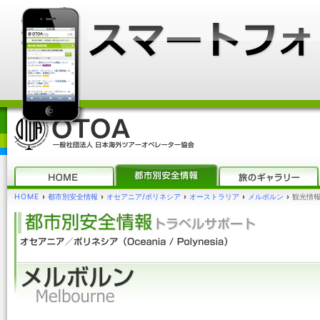
HOME
›
都市別安全情報
›
オセアニア/ポリネシア
›
オーストラリア
›
メルボルン
›
観光情報