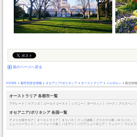
前のページへ戻る
HOME
›
都市別安全情報
›
オセアニア/ポリネシア
›
オーストラリア
›
メルボルン
›
観光情報
オーストラリア 各都市一覧
アデレード
|
ケアンズ
|
ゴールドコースト
|
シドニー
|
ダーウィン
|
パース
|
ブリスベン
|
オセアニア/ポリネシア 各国一覧
アメリカ領サモア
|
オーストラリア
|
キリバス
|
クック諸島
|
クリスマス島（キリバス）
|
ニュージーランド
|
ノーフォーク島
|
バヌアツ
|
パプアニューギニア
|
フィジー
|
ワリスフ