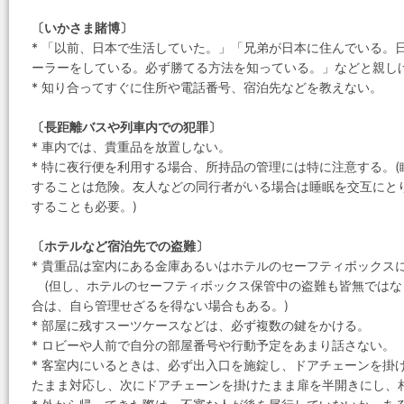
〔いかさま賭博〕
* 「以前、日本で生活していた。」「兄弟が日本に住んでいる。
ーラーをしている。必ず勝てる方法を知っている。」などと親し
* 知り合ってすぐに住所や電話番号、宿泊先などを教えない。
〔長距離バスや列車内での犯罪〕
* 車内では、貴重品を放置しない。
* 特に夜行便を利用する場合、所持品の管理には特に注意する。
することは危険。友人などの同行者がいる場合は睡眠を交互にと
することも必要。)
〔ホテルなど宿泊先での盗難〕
* 貴重品は室内にある金庫あるいはホテルのセーフティボックス
(但し、ホテルのセーフティボックス保管中の盗難も皆無ではな
合は、自ら管理せざるを得ない場合もある。)
* 部屋に残すスーツケースなどは、必ず複数の鍵をかける。
* ロビーや人前で自分の部屋番号や行動予定をあまり話さない。
* 客室内にいるときは、必ず出入口を施錠し、ドアチェーンを掛
たまま対応し、次にドアチェーンを掛けたまま扉を半開きにし、