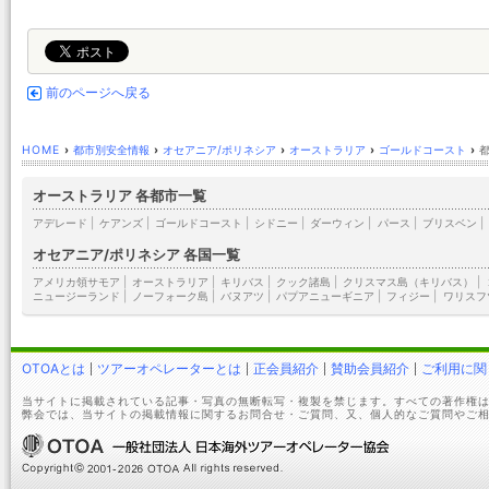
前のページへ戻る
HOME
›
都市別安全情報
›
オセアニア/ポリネシア
›
オーストラリア
›
ゴールドコースト
›
オーストラリア 各都市一覧
アデレード
|
ケアンズ
|
ゴールドコースト
|
シドニー
|
ダーウィン
|
パース
|
ブリスベン
|
オセアニア/ポリネシア 各国一覧
アメリカ領サモア
|
オーストラリア
|
キリバス
|
クック諸島
|
クリスマス島（キリバス）
|
ニュージーランド
|
ノーフォーク島
|
バヌアツ
|
パプアニューギニア
|
フィジー
|
ワリスフ
OTOAとは
ツアーオペレーターとは
正会員紹介
賛助会員紹介
ご利用に関
当サイトに掲載されている記事・写真の無断転写・複製を禁じます。すべての著作権は
弊会では、当サイトの掲載情報に関するお問合せ・ご質問、又、個人的なご質問やご相