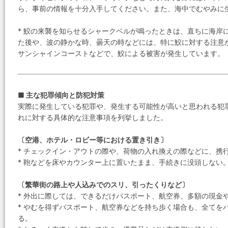
ら、事前の情報を十分入手してください。また、海中でむやみに
* 鮫の来襲を知らせるシャークベルが鳴ったときは、直ちに海岸
た後や、波の静かな時、曇天の時などには、特に鮫に対する注意
サンシャインコーストなどで、鮫による被害が発生しています。
■ 主な犯罪傾向と防犯対策
実際に発生している犯罪や、発生する可能性が高いと思われる犯
れに対する具体的な注意事項を列挙しました。
〔空港、ホテル・ロビー等における置き引き〕
* チェックイン・アウトの際や、荷物の入れ換えの際などに、携
* 鞄などを床やカウンター上に置いたまま、手続きに没頭しない
〔繁華街の路上や人込みでのスリ、引ったくりなど〕
* 外出に際しては、できるだけパスポート、航空券、多額の現金
* やむを得ずパスポート、航空券などを持ち歩く場合も、全てを
る。