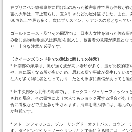
在ブリスベン総領事館に届け出のあった被害事件で最も件数が多
害の大半は、車上荒らし、置き引きなどの屋外盗でした。また、
60％以上で最も多く、次にブリスベン、ケアンズの順となってい
ゴールドコースト及びその周辺では、日本人女性を狙った強姦事
み物に薬物(睡眠薬又は麻薬)を混入し、被害者の意識が朦朧とな
り、十分な注意が必要です。
〔クイーンズランド州での遊泳に際しての注意〕
* 州南部の海岸は、風が強く波が高い場所が多く、波が比較的穏
や、急に深くなる所が多いため、思わぬ所で事故が発生していま
な入が多く犠牲者となっており、たとえ泳ぎに自信があっても過
* 州中央部から北部の海岸では、ボックス・ジェリーフィッシュ
された場合、その毒性により大人でもショック死する場合があり
合に看板などで注意報が出されます。海岸を選ぶ際には、地元の
が無難です。
* ストーンフィッシュ、ブルーリングド・オクトパス、コウン・
す。ダイビングやシュノーケリングなどで海に入る際には、イン