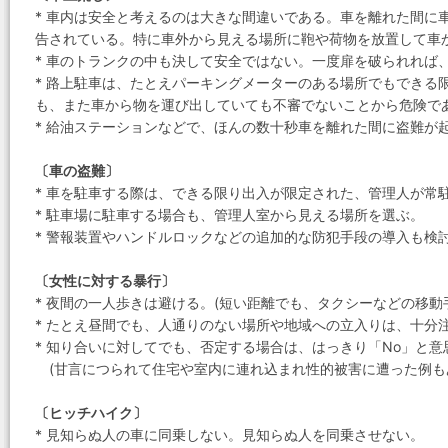
* 車内は安全と考えるのは大きな間違いである。車を離れた間に
告されている。特に車外から見える場所に鞄や荷物を放置して車
* 車のトランクの中も決して安全ではない。一度扉を破られれば
* 路上駐車は、たとえパーキングメーターのある場所でもできる
も、また車から物を運び出していても不審でないことから危険で
* 給油ステーションなどで、ほんの数十秒車を離れた間に盗難が
〔車の盗難〕
* 車を駐車する際は、できる限り出入が限定された、管理人が常
* 駐車場に駐車する場合も、管理人室から見える場所を選ぶ。
* 警報装置やハンドルロックなどの追加的な防犯手段の導入も検
〔女性に対する暴行〕
* 夜間の一人歩きは避ける。(短い距離でも、タクシーなどの移動
* たとえ昼間でも、人通りのない場所や地域への立入りは、十分
* 知り合いに対してでも、否定する場合は、はっきり「No」と意
(甘言につられて住宅や室内に連れ込まれ性的被害に遭った例も
〔ヒッチハイク〕
* 見知らぬ人の車に同乗しない。見知らぬ人を同乗させない。