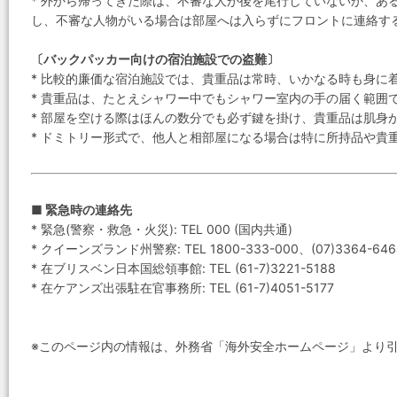
* 外から帰ってきた際は、不審な人が後を尾行していないか、あ
し、不審な人物がいる場合は部屋へは入らずにフロントに連絡す
〔バックパッカー向けの宿泊施設での盗難〕
* 比較的廉価な宿泊施設では、貴重品は常時、いかなる時も身に
* 貴重品は、たとえシャワー中でもシャワー室内の手の届く範囲
* 部屋を空ける際はほんの数分でも必ず鍵を掛け、貴重品は肌身
* ドミトリー形式で、他人と相部屋になる場合は特に所持品や貴
■ 緊急時の連絡先
* 緊急(警察・救急・火災): TEL 000 (国内共通)
* クイーンズランド州警察: TEL 1800-333-000、(07)3364-646
* 在ブリスベン日本国総領事館: TEL (61-7)3221-5188
* 在ケアンズ出張駐在官事務所: TEL (61-7)4051-5177
※このページ内の情報は、外務省「海外安全ホームページ」より