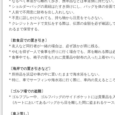
* なるべく車道から離れて歩き、携帯品などは車道側に持たない
* ショルダーバッグの肩紐はたすき掛けにし、バッグを体の全面
* 人前で不用意に財布を出し入れしない。
* 不意に話しかけられても、持ち物から注意をそらさない。
* クレジットカードで支払をする際は、伝票の金額を必ず確認し
わるまで保管する。
〔飲食店での置き引き〕
* 友人など同行者が一緒の場合は、必ず誰かが席に残る。
* やむを得ず一人で食事を摂りに行く場合でも、席を離れる際は
* 食事中でも、椅子の背もたれに貴重品や財布の入った上着やバ
〔海岸での置き引きなど〕
* 所持品を浜辺や車の中に置いたままで海水浴をしない。
* 特に、車でサーフィンや海水浴に行く際に、車内の見えるとこ
〔ゴルフ場での盗難〕
* ゴルフプレー中、ゴルフバッグのサイドポケットには貴重品を
(カートにおいてあるバッグから目を離した間に盗まれるケース
〔車上荒し〕