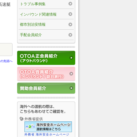
トラブル事例集
高速艇
インバウンド関連情報
都市別治安情報
手配会員紹介
ジの先頭へ
外務省提供
外務省 海外安全ホームページ