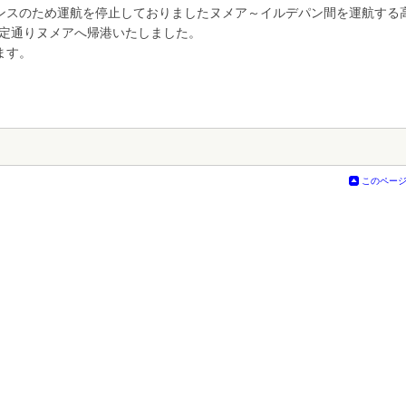
ンスのため運航を停止しておりましたヌメア～イルデパン間を運航する
、予定通りヌメアへ帰港いたしました。
ます。
このペー