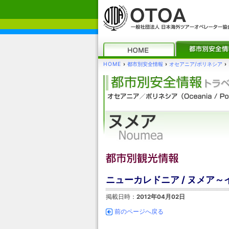
HOME
›
都市別安全情報
›
オセアニア/ポリネシア
›
ニューカレドニア / ヌメア
掲載日時：
2012年04月02日
前のページへ戻る