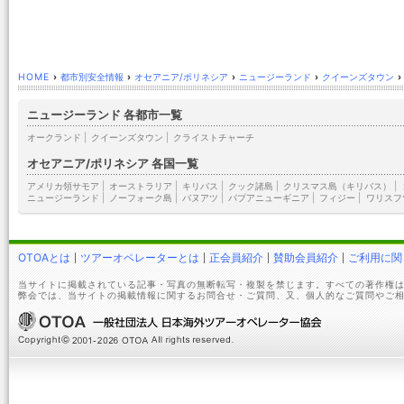
HOME
›
都市別安全情報
›
オセアニア/ポリネシア
›
ニュージーランド
›
クイーンズタウン
›
ニュージーランド 各都市一覧
オークランド
|
クイーンズタウン
|
クライストチャーチ
オセアニア/ポリネシア 各国一覧
アメリカ領サモア
|
オーストラリア
|
キリバス
|
クック諸島
|
クリスマス島（キリバス）
|
ニュージーランド
|
ノーフォーク島
|
バヌアツ
|
パプアニューギニア
|
フィジー
|
ワリスフ
OTOAとは
ツアーオペレーターとは
正会員紹介
賛助会員紹介
ご利用に関
当サイトに掲載されている記事・写真の無断転写・複製を禁じます。すべての著作権は
弊会では、当サイトの掲載情報に関するお問合せ・ご質問、又、個人的なご質問やご相