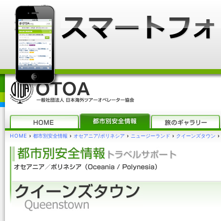
HOME
›
都市別安全情報
›
オセアニア/ポリネシア
›
ニュージーランド
›
クイーンズタウン
›