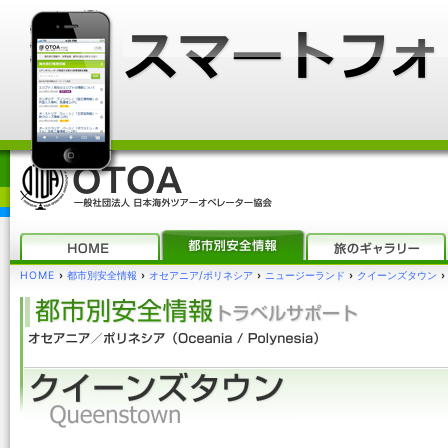
HOME
›
都市別安全情報
›
オセアニア/ポリネシア
›
ニュージーランド
›
クイーンズタウン
›