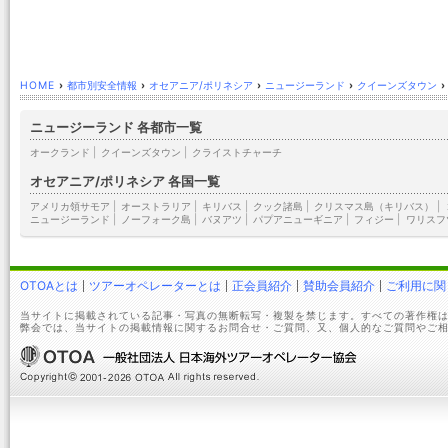
HOME
›
都市別安全情報
›
オセアニア/ポリネシア
›
ニュージーランド
›
クイーンズタウン
›
ニュージーランド 各都市一覧
オークランド
|
クイーンズタウン
|
クライストチャーチ
オセアニア/ポリネシア 各国一覧
アメリカ領サモア
|
オーストラリア
|
キリバス
|
クック諸島
|
クリスマス島（キリバス）
|
ニュージーランド
|
ノーフォーク島
|
バヌアツ
|
パプアニューギニア
|
フィジー
|
ワリスフ
OTOAとは
ツアーオペレーターとは
正会員紹介
賛助会員紹介
ご利用に関
当サイトに掲載されている記事・写真の無断転写・複製を禁じます。すべての著作権は
弊会では、当サイトの掲載情報に関するお問合せ・ご質問、又、個人的なご質問やご相