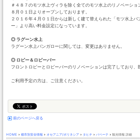
＃４８７のモツ水上ヴィラを除く全てのモツ水上のリノベーショ
８月０１日よりオープンしております。
２０１６年４月０１日からは新しく建て替えられた「モツ水上バ
ー」より高い料金設定になっています。
◎ ラグーン水上
ラグーン水上バンガローに関しては、変更はありません。
◎ ロビー＆ロビーバー
フロントロビーとロビーバーのリノベーションは完了しており、
ご利用予定の方は、ご注意ください。
前のページへ戻る
HOME
›
都市別安全情報
›
オセアニア/ポリネシア
›
タヒチ
›
パペーテ
›
観光情報 詳細