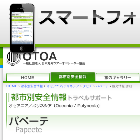
HOME
›
都市別安全情報
›
オセアニア/ポリネシア
›
タヒチ
›
パペーテ
›
観光情報 詳細