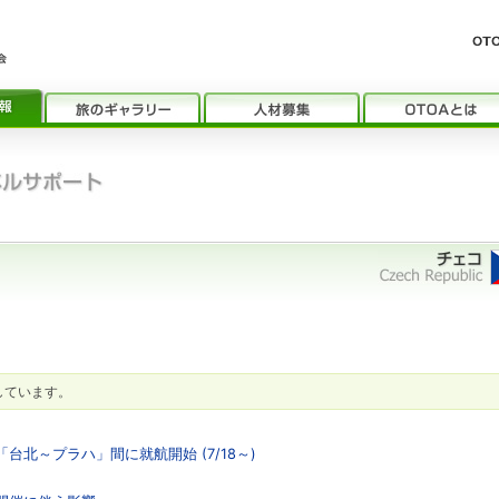
しています。
台北～プラハ」間に就航開始 (7/18～)