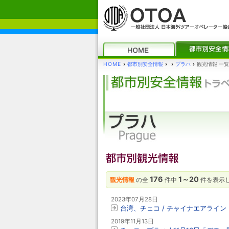
HOME
›
都市別安全情報
›
›
プラハ
›
観光情報 一覧
176
1～20
観光情報
の全
件中
件を表示
2023年07月28日
台湾、チェコ / チャイナエアライン「
2019年11月13日