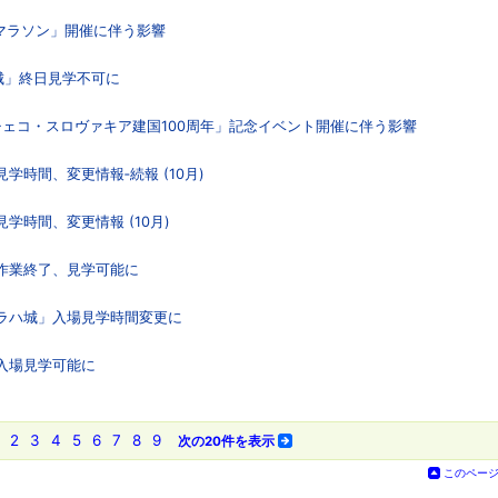
フマラソン」開催に伴う影響
ハ城」終日見学不可に
日「チェコ・スロヴァキア建国100周年」記念イベント開催に伴う影響
学時間、変更情報‐続報 (10月)
学時間、変更情報 (10月)
復作業終了、見学可能に
「プラハ城」入場見学時間変更に
」入場見学可能に
2
3
4
5
6
7
8
9
次の20件を表示
このペー