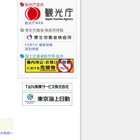
観光庁提供
観光庁WEB
厚生労働省 検疫所情報
FORTH 最新情報
国別情報
国土交通省航空局 提供
ジの先頭へ