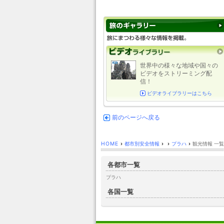
世界中の様々な地域や国々の
ビデオをストリーミング配
信！
ビデオライブラリーはこちら
前のページへ戻る
HOME
›
都市別安全情報
›
›
プラハ
›
観光情報 一覧
各都市一覧
プラハ
各国一覧