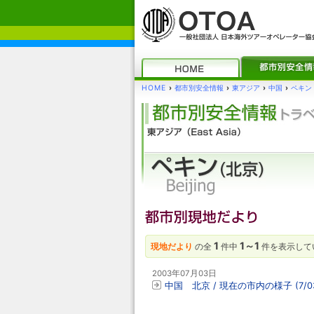
HOME
›
都市別安全情報
›
東アジア
›
中国
›
ペキン 
1
1～1
現地だより
の全
件中
件を表示して
2003年07月03日
中国 北京 / 現在の市内の様子 (7/0