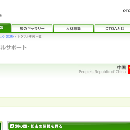
ウ (広州)
›
トラブル事例 一覧