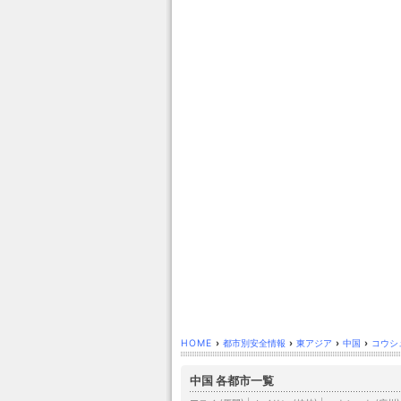
HOME
›
都市別安全情報
›
東アジア
›
中国
›
コウシュ
中国 各都市一覧