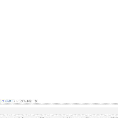
ウ (広州)
›
トラブル事例 一覧