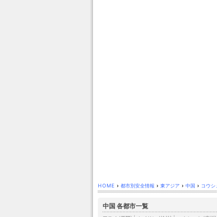
HOME
›
都市別安全情報
›
東アジア
›
中国
›
コウシュ
中国 各都市一覧