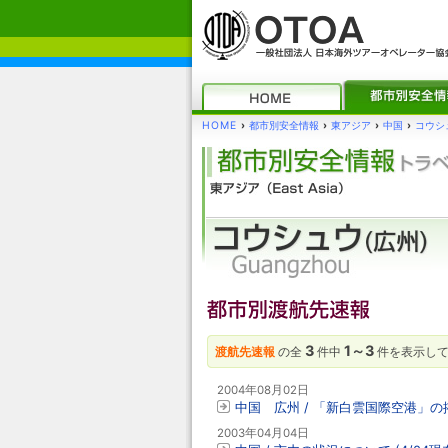
HOME
›
都市別安全情報
›
東アジア
›
中国
›
コウシュ
3
1～3
渡航先速報
の全
件中
件を表示し
2004年08月02日
中国 広州 / 「新白雲国際空港」
2003年04月04日