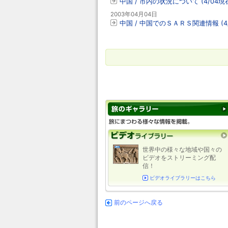
中国 / 市内の状況について (4/04現
2003年04月04日
中国 / 中国でのＳＡＲＳ関連情報 (4/
世界中の様々な地域や国々の
ビデオをストリーミング配
信！
ビデオライブラリーはこちら
前のページへ戻る