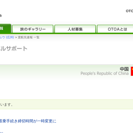
ウ (広州)
›
渡航先速報 一覧
ています。
の搭乗手続き締切時間が一時変更に