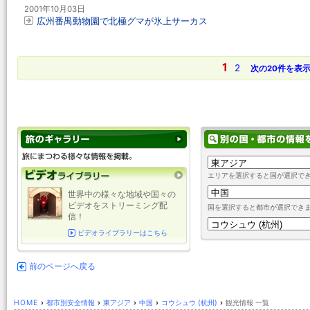
2001年10月03日
広州番禺動物園で北極グマが氷上サーカス
1
2
次の20件を表
エリアを選択すると国が選択で
世界中の様々な地域や国々の
ビデオをストリーミング配
国を選択すると都市が選択でき
信！
ビデオライブラリーはこちら
前のページへ戻る
HOME
›
都市別安全情報
›
東アジア
›
中国
›
コウシュウ (杭州)
›
観光情報 一覧