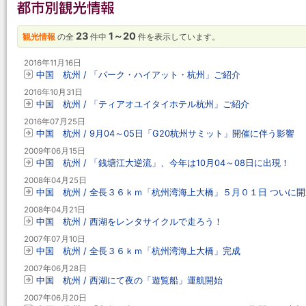
23
1～20
観光情報
の全
件中
件を表示しています。
2016年11月16日
中国 杭州 / 「パーク・ハイアット・杭州」ご紹介
2016年10月31日
中国 杭州 / 「ティアオユイタイホテル杭州」ご紹介
2016年07月25日
中国 杭州 / 9月04～05日「G20杭州サミット」開催に伴う影響
2009年06月15日
中国 杭州 / 「銭塘江大逆流」、今年は10月04～08日に出現！
2008年04月25日
中国 杭州 / 全長３６ｋｍ「杭州湾海上大橋」５月０１日 ついに
2008年04月21日
中国 杭州 / 西湖をレンタサイクルで走ろう！
2007年07月10日
中国 杭州 / 全長３６ｋｍ「杭州湾海上大橋」完成
2007年06月28日
中国 杭州 / 西湖にて夜の「遊覧船」運航開始
2007年06月20日