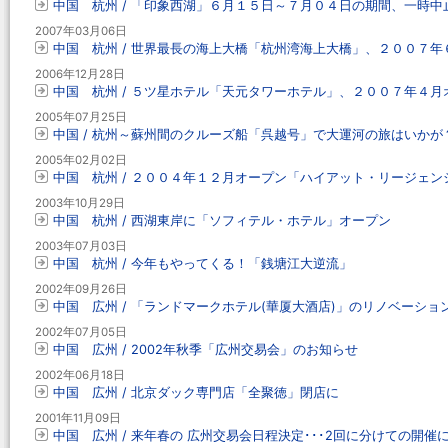
中国 杭州 / 「印象西湖」６月１５日～７月０４日の期間、一時中
2007年03月06日
中国 杭州 / 世界最長の海上大橋「杭州湾海上大橋」、２００７年
2006年12月28日
中国 杭州 / ５ツ星ホテル「天元タワーホテル」、２００７年４月
2005年07月25日
中国 / 杭州～蘇州間のクルーズ船「呉越号」で大運河の旅はいかが
2005年02月02日
中国 杭州 / ２００４年１２月オープン「ハイアット・リージェ
2003年10月29日
中国 杭州 / 西湖東岸に「ソフィテル・ホテル」オープン
2003年07月03日
中国 杭州 / 今年もやってくる！「銭塘江大逆流」
2002年09月26日
中国 広州 / 「ランドマークホテル(華厦大酒店)」のリノベーショ
2002年07月05日
中国 広州 / 2002年秋季「広州交易会」のお知らせ
2002年06月18日
中国 広州 / 北京ダック専門店「全聚徳」閉店に
2001年11月09日
中国 広州 / 来年春の 広州交易会日程決定･･･2回に分けての開催