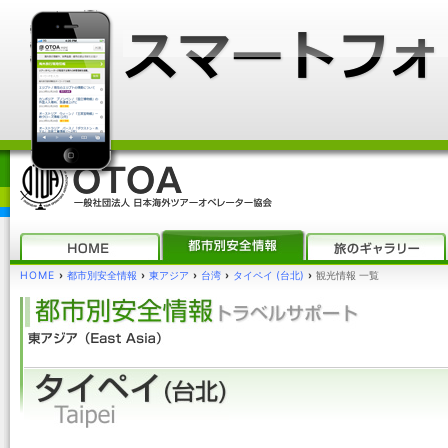
HOME
›
都市別安全情報
›
東アジア
›
台湾
›
タイペイ (台北)
›
観光情報 一覧