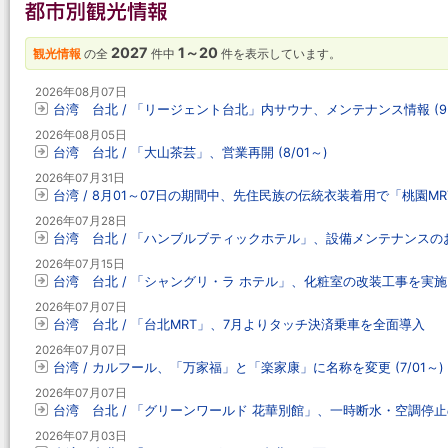
2027
1～20
観光情報
の全
件中
件を表示しています。
2026年08月07日
台湾 台北 / 「リージェント台北」内サウナ、メンテナンス情報 (9～
2026年08月05日
台湾 台北 / 「大山茶芸」、営業再開 (8/01～)
2026年07月31日
台湾 / 8月01～07日の期間中、先住民族の伝統衣装着用で「桃園M
2026年07月28日
台湾 台北 / 「ハンブルブティックホテル」、設備メンテナンスのお知
2026年07月15日
台湾 台北 / 「シャングリ・ラ ホテル」、化粧室の改装工事を実施 (～
2026年07月07日
台湾 台北 / 「台北MRT」、7月よりタッチ決済乗車を全面導入
2026年07月07日
台湾 / カルフール、「万家福」と「楽家康」に名称を変更 (7/01～)
2026年07月07日
台湾 台北 / 「グリーンワールド 花華別館」、一時断水・空調停止のお
2026年07月03日