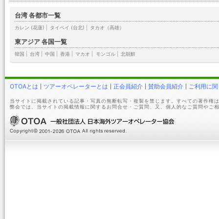
台湾 各都市一覧
カレン (花蓮)
|
タイペイ (台北)
|
タカオ（高雄）
東アジア 各国一覧
韓国
|
台湾
|
中国
|
香港
|
マカオ
|
モンゴル
|
北朝鮮
OTOAとは
ツアーオペレーターとは
正会員紹介
賛助会員紹介
ご利用に関
当サイトに掲載されている記事・写真の無断転写・複製を禁じます。すべての著作権は
弊会では、当サイトの掲載情報に関するお問合せ・ご質問、又、個人的なご質問やご相