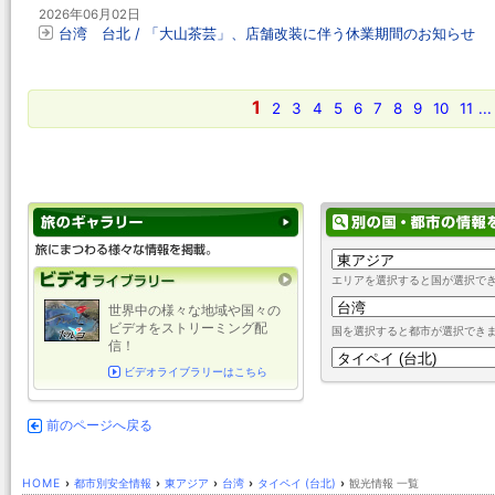
2026年06月02日
台湾 台北 / 「大山茶芸」、店舗改装に伴う休業期間のお知らせ
1
2
3
4
5
6
7
8
9
10
11
...
エリアを選択すると国が選択で
世界中の様々な地域や国々の
ビデオをストリーミング配
国を選択すると都市が選択でき
信！
ビデオライブラリーはこちら
前のページへ戻る
HOME
›
都市別安全情報
›
東アジア
›
台湾
›
タイペイ (台北)
›
観光情報 一覧