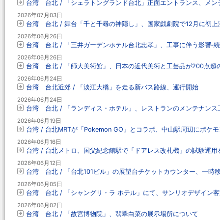
台湾 台北 / 「シェラトングランド台北」正面エントランス、メンテナ
2026年07月03日
台湾 台北 / 舞台「千と千尋の神隠し」、国家戯劇院で12月に初上
2026年06月26日
台湾 台北 / 「三井ガーデンホテル台北忠孝」、工事に伴う影響‐続報
2026年06月26日
台湾 台北 / 「師大美術館」、日本の近代美術と工芸品が200点
2026年06月24日
台湾 台北近郊 / 「淡江大橋」を走る新バス路線、運行開始
2026年06月24日
台湾 台北 / 「ランディス・ホテル」、レストランのメンテナンス工
2026年06月19日
台湾 / 台北MRTが「Pokemon GO」とコラボ、中山駅周辺にポケ
2026年06月16日
台湾 / 台北メトロ、国父紀念館駅で「ドアレス改札機」の試験運用
2026年06月12日
台湾 台北 / 「台北101ビル」の展望台チケットカウンター、一時移転
2026年06月05日
台湾 台北 / 「シャングリ・ラ ホテル」にて、サンリオデザイン
2026年06月02日
台湾 台北 / 「故宮博物院」、翡翠白菜の展示場所について