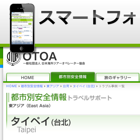
HOME
›
都市別安全情報
›
東アジア
›
台湾
›
タイペイ (台北)
›
トラブル事例 一覧