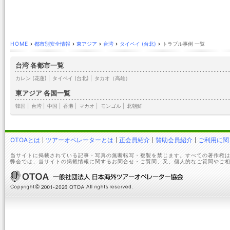
HOME
›
都市別安全情報
›
東アジア
›
台湾
›
タイペイ (台北)
›
トラブル事例 一覧
台湾 各都市一覧
カレン (花蓮)
|
タイペイ (台北)
|
タカオ（高雄）
東アジア 各国一覧
韓国
|
台湾
|
中国
|
香港
|
マカオ
|
モンゴル
|
北朝鮮
OTOAとは
ツアーオペレーターとは
正会員紹介
賛助会員紹介
ご利用に関
当サイトに掲載されている記事・写真の無断転写・複製を禁じます。すべての著作権は
弊会では、当サイトの掲載情報に関するお問合せ・ご質問、又、個人的なご質問やご相