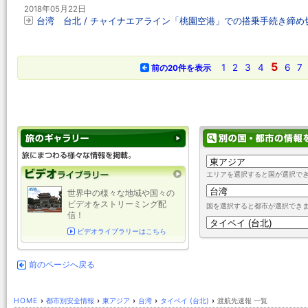
2018年05月22日
台湾 台北 / チャイナエアライン「桃園空港」での搭乗手続き締め切り
5
1
2
3
4
6
7
前の20件を表示
エリアを選択すると国が選択で
世界中の様々な地域や国々の
ビデオをストリーミング配
国を選択すると都市が選択でき
信！
ビデオライブラリーはこちら
前のページへ戻る
HOME
›
都市別安全情報
›
東アジア
›
台湾
›
タイペイ (台北)
›
渡航先速報 一覧