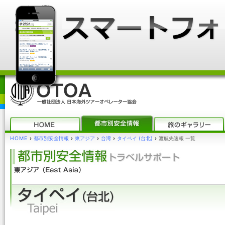
HOME
›
都市別安全情報
›
東アジア
›
台湾
›
タイペイ (台北)
›
渡航先速報 一覧