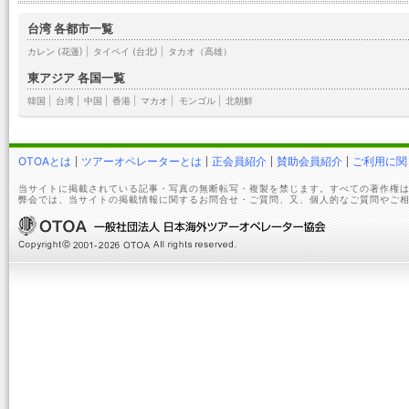
台湾 各都市一覧
カレン (花蓮)
|
タイペイ (台北)
|
タカオ（高雄）
東アジア 各国一覧
韓国
|
台湾
|
中国
|
香港
|
マカオ
|
モンゴル
|
北朝鮮
OTOAとは
ツアーオペレーターとは
正会員紹介
賛助会員紹介
ご利用に関
当サイトに掲載されている記事・写真の無断転写・複製を禁じます。すべての著作権は
弊会では、当サイトの掲載情報に関するお問合せ・ご質問、又、個人的なご質問やご相