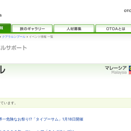
›
クアラルンプール
›
イベント情報 一覧
しています。
界一危険なお祭り!?「タイプーサム」1月18日開催