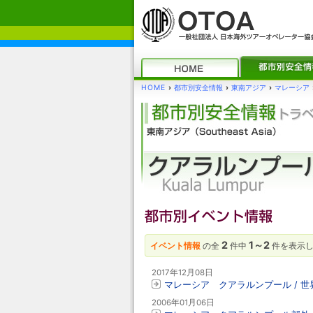
HOME
›
都市別安全情報
›
東南アジア
›
マレーシア
2
1～2
イベント情報
の全
件中
件を表示
2017年12月08日
マレーシア クアラルンプール / 世
2006年01月06日