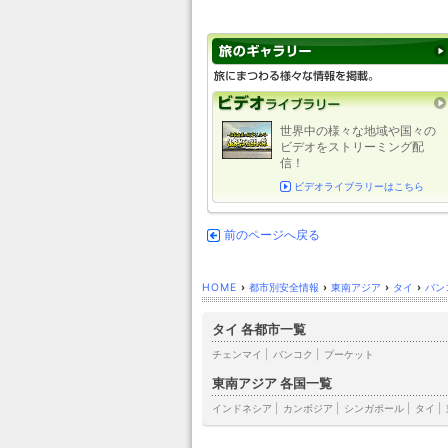
世界中の様々な地域や国々の
ビデオをストリーミング配
信！
ビデオライブラリーはこちら
前のページへ戻る
HOME
›
都市別安全情報
›
東南アジア
›
タイ
›
バン
タイ 各都市一覧
チェンマイ
|
バンコク
|
プーケット
東南アジア 各国一覧
インドネシア
|
カンボジア
|
シンガポール
|
タイ
|