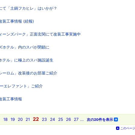
ンにて「土鍋フカヒレ」はいかが？
改装工事情報 (続報)
クィーンズパーク」正面玄関にて改装工事実施中
ンズホテル」内のスパが閉鎖に
・ホテル」に極上のスパ施設誕生
・シーロム」改装後のお部屋ご紹介
ルーエレファント」ご紹介
」改装工事情報
22
7
18
19
20
21
23
24
25
26
27
...
次の20件を表示
このペー