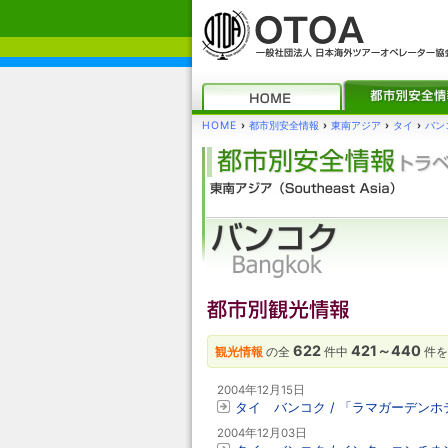
HOME
›
都市別安全情報
›
東南アジア
›
タイ
›
バン
622
421～440
観光情報
の全
件中
件を
2004年12月15日
タイ バンコク / 「ラマガーデン
2004年12月03日