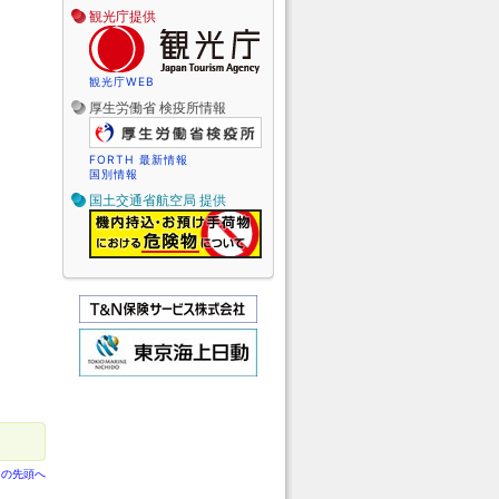
観光庁提供
観光庁WEB
厚生労働省 検疫所情報
FORTH 最新情報
国別情報
国土交通省航空局 提供
ジの先頭へ