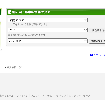
エリアを選択すると国が選択できます
国を選択すると都市が選択できます
このペー
コク
›
観光情報 一覧
東ティモール
|
フィリピン
|
ブルネイ
|
ベトナム
|
マレーシア
|
ミャンマー
|
ラオス