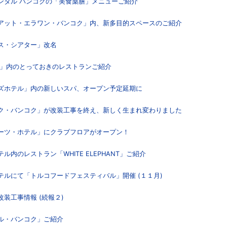
ネンタル バンコクの「美食薬膳」メニューご紹介
イアット・エラワン・バンコク」内、新多目的スペースのご紹介
ース・シアター」改名
ＭＥ」内のとっておきのレストランご紹介
ンズホテル」内の新しいスパ、オープン予定延期に
ーク・バンコク」が改装工事を終え、新しく生まれ変わりました
イーツ・ホテル」にクラブフロアがオープン！
ル内のレストラン「WHITE ELEPHANT」ご紹介
ホテルにて「トルコフードフェスティバル」開催 (１１月)
改装工事情報 (続報２)
テル・バンコク」ご紹介