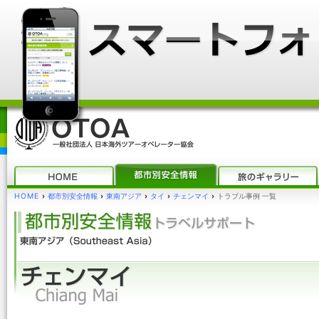
HOME
›
都市別安全情報
›
東南アジア
›
タイ
›
チェンマイ
›
トラブル事例 一覧