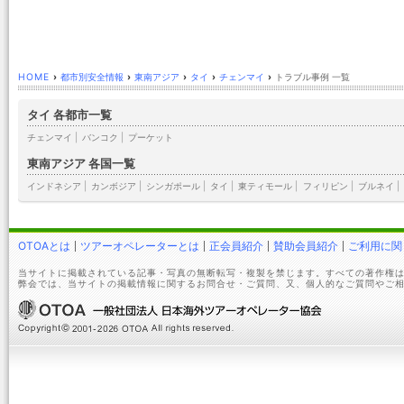
HOME
›
都市別安全情報
›
東南アジア
›
タイ
›
チェンマイ
›
トラブル事例 一覧
タイ 各都市一覧
チェンマイ
|
バンコク
|
プーケット
東南アジア 各国一覧
インドネシア
|
カンボジア
|
シンガポール
|
タイ
|
東ティモール
|
フィリピン
|
ブルネイ
|
OTOAとは
ツアーオペレーターとは
正会員紹介
賛助会員紹介
ご利用に関
当サイトに掲載されている記事・写真の無断転写・複製を禁じます。すべての著作権は
弊会では、当サイトの掲載情報に関するお問合せ・ご質問、又、個人的なご質問やご相