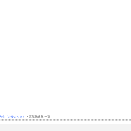
カタ（カルカッタ）
›
渡航先速報 一覧