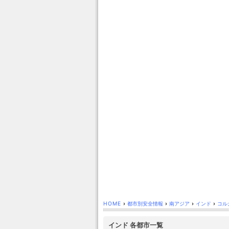
HOME
›
都市別安全情報
›
南アジア
›
インド
›
コル
インド 各都市一覧