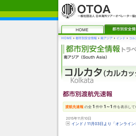
HOME
›
都市別安全情報
›
南アジア
›
インド
›
コル
1
1～1
渡航先速報
の全
件中
件を表示して
2015年11月10日
インド / 11月03日より「オンラ