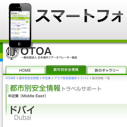
HOME
›
都市別安全情報
›
中近東
›
アラブ首長国連邦
›
ドバイ
›
観光情報 一覧