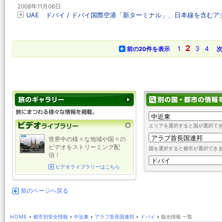
2008年11月06日
UAE ドバイ / ドバイ国際空港「新ターミナル」、日本線を含む
2
1
3
4
前の20件を表示
次
エリアを選択すると国が選択で
世界中の様々な地域や国々の
ビデオをストリーミング配
国を選択すると都市が選択でき
信！
ビデオライブラリーはこちら
前のページへ戻る
HOME
›
都市別安全情報
›
中近東
›
アラブ首長国連邦
›
ドバイ
›
観光情報 一覧