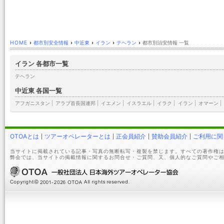
HOME
›
都市別安全情報
›
中近東
›
イラン
›
テヘラン
›
都市別治安情報 一覧
イラン 各都市一覧
テヘラン
中近東 各国一覧
アフガニスタン
|
アラブ首長国連邦
|
イエメン
|
イスラエル
|
イラク
|
イラン
|
オマーン
|
OTOAとは
ツアーオペレーターとは
正会員紹介
賛助会員紹介
ご利用に関
当サイトに掲載されている記事・写真の無断転写・複製を禁じます。すべての著作権は
弊会では、当サイトの掲載情報に関するお問合せ・ご質問、又、個人的なご質問やご相