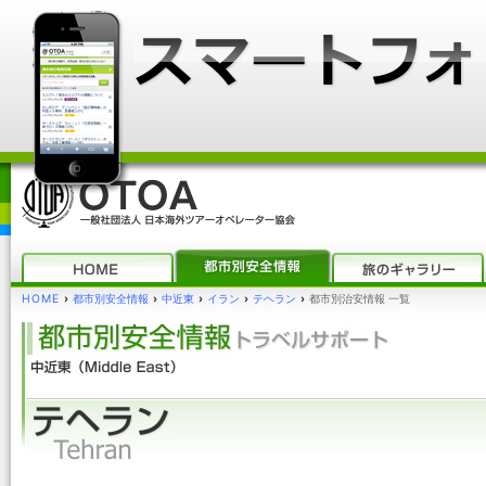
HOME
›
都市別安全情報
›
中近東
›
イラン
›
テヘラン
›
都市別治安情報 一覧