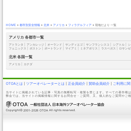
HOME
›
都市別安全情報
›
北米
›
アメリカ
›
フィラデルフィア
›
現地だより 一覧
アメリカ 各都市一覧
アトランタ
|
アンカレッジ
|
オーランド
|
サンディエゴ
|
サンフランシスコ
|
シアトル
|
シ
フェニックス
|
ボストン
|
ポートランド
|
マイアミ
|
ミネアポリス
|
ラスベガス
|
ロサンゼ
北米 各国一覧
アメリカ
|
カナダ
OTOAとは
ツアーオペレーターとは
正会員紹介
賛助会員紹介
ご利用に関
当サイトに掲載されている記事・写真の無断転写・複製を禁じます。すべての著作権は
弊会では、当サイトの掲載情報に関するお問合せ・ご質問、又、個人的なご質問やご相